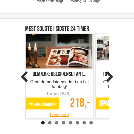
Prisen er inkl. fragt
Levering 14 - 21 dage
Mest solgte i sidste 24 timer
Bemærk: Ubegrænset ant...
Fotobog med 32 s
Gem de bedste minder i en flot
Gem minderne i 
fotobog!
fotobog fra F
Førpris
546
,-
Førpris
218,-
SPAR 49%
*Flere varianter
Læs mere
Læs m