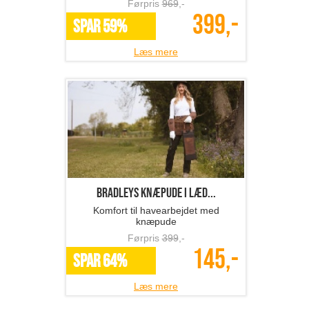
Førpris
969
,-
399,-
SPAR 59%
Læs mere
BRADLEYS knæpude i læd...
Komfort til havearbejdet med
knæpude
Førpris
399
,-
145,-
SPAR 64%
Læs mere