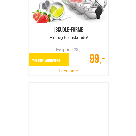
Flot og forfriskende!
Førpris
229
,-
99,-
*Flere varianter
Læs mere
Holdere til værktøj - ...
Universelle holdere til dit værktøj!
Førpris
792
,-
396,-
SPAR 50%