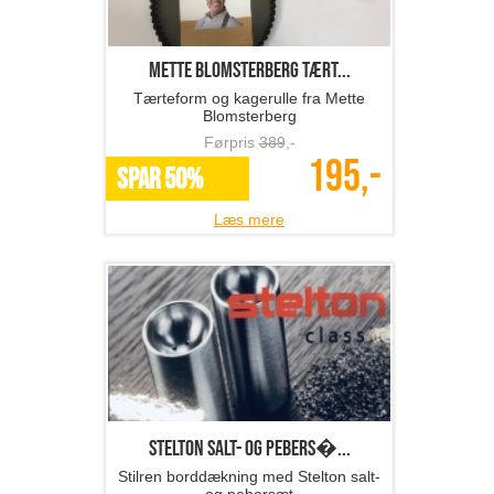
Mette Blomsterberg tært...
Tærteform og kagerulle fra Mette
Blomsterberg
Førpris
389
,-
195,-
SPAR 50%
Læs mere
Stelton salt- og pebers�...
Stilren borddækning med Stelton salt-