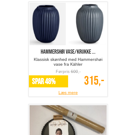
Hammershøi vase/krukke ...
Klassisk skønhed med Hammershøi
vase fra Kähler
Førpris
600
,-
315,-
SPAR 48%
Læs mere