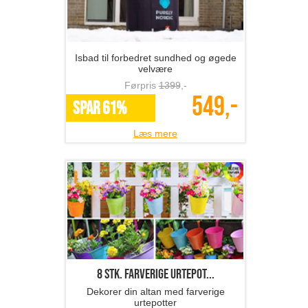
Isbad til forbedret sundhed og øgede
velvære
Førpris
1399
,-
549,-
SPAR 61%
Læs mere
8 stk. farverige urtepot...
Dekorer din altan med farverige
urtepotter