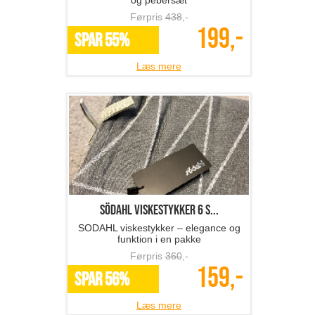
og pebersæt
Førpris
438
,-
199,-
SPAR 55%
Læs mere
SÖDAHL viskestykker 6 s...
SODAHL viskestykker – elegance og
funktion i en pakke
Førpris
360
,-
159,-
SPAR 56%
Læs mere