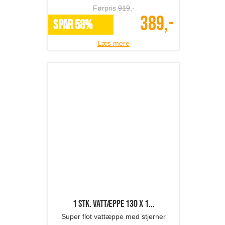
Førpris
919
,-
389,-
SPAR 58%
Læs mere
1 stk. vattæppe 130 x 1...
Super flot vattæppe med stjerner
Førpris
329
,-
128,-
SPAR 61%
Læs mere