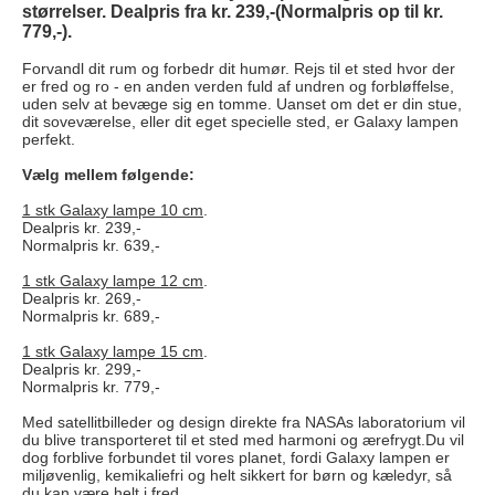
størrelser. Dealpris fra kr. 239,-(Normalpris op til kr.
779,-).
Forvandl dit rum og forbedr dit humør. Rejs til et sted hvor der
er fred og ro - en anden verden fuld af undren og forbløffelse,
uden selv at bevæge sig en tomme.
Uanset om det er din stue,
dit soveværelse, eller dit eget specielle sted, er Galaxy lampen
perfekt.
Vælg mellem følgende:
1 stk Galaxy lampe 10 cm
.
Dealpris kr. 239,-
Normalpris kr. 639,-
1 stk Galaxy lampe 12 cm
.
Dealpris kr. 269,-
Normalpris kr. 689,-
1 stk Galaxy lampe 15 cm
.
Dealpris kr. 299,-
Normalpris kr. 779,-
Med satellitbilleder og design direkte fra NASAs laboratorium vil
du blive transporteret til et sted med harmoni og ærefrygt.Du vil
dog forblive forbundet til vores planet, fordi Galaxy lampen er
miljøvenlig, kemikaliefri og helt sikkert for børn og kæledyr, så
du kan være helt i fred.