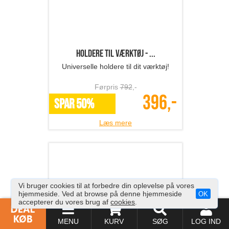
Læs mere
Foldbart picnic vinbord
Perfekt til picnic og vinhygge!
Førpris
729
,-
289,-
SPAR 60%
Læs mere
Vi bruger cookies til at forbedre din oplevelse på vores
hjemmeside. Ved at browse på denne hjemmeside
OK
accepterer du vores brug af
cookies
.
MENU
KURV
SØG
LOG IND