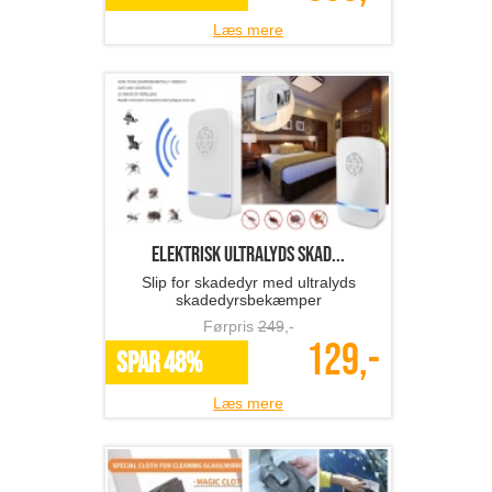
Læs mere
Elektrisk ultralyds skad...
Slip for skadedyr med ultralyds
skadedyrsbekæmper
Førpris
249
,-
129,-
SPAR 48%
Læs mere