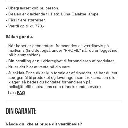
Ubegrænset køb pr. person.
Dealen er gældende til 1 stk. Luna Galakse lampe.
Fås i flere størrelser.
Værdi op til kr. 779,-
Sådan gør du:
Når købet er gennemført, fremsendes dit værdibevis på
mail/sms (find det også under "PROFIL" når du er logget ind
på hjemmesiden).
Din bestilling er nu videregivet til forhandleren af produktet.
Nu er det blot at vente på din vare.
Just-Half-Price.dk er kun formidler af tilbuddet, så har du evt.
spørgsmål til produktet og leveringen samt reklamation eller
klager, så bedes du kontakte forhandleren på:
hello@the99inspirations.com
(dansk kundeservice).
Læs
FAQ
.
Din garanti:
Nåede du ikke at bruge dit værdibevis?