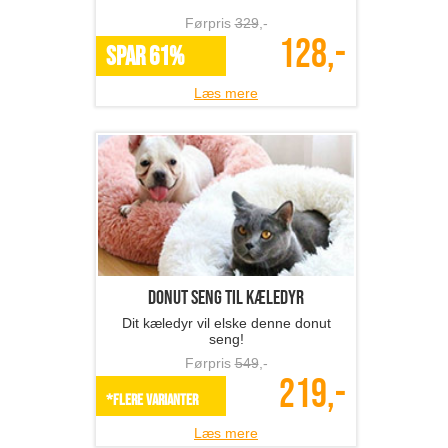
Donut seng til kæledyr
Dit kæledyr vil elske denne donut
seng!
Førpris
549
,-
219,-
*Flere varianter
Læs mere