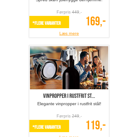
Vinpropper i rustfrit st...
Elegante vinpropper i rustfrit stål!
Førpris
249
,-
119,-
*Flere varianter
Læs mere