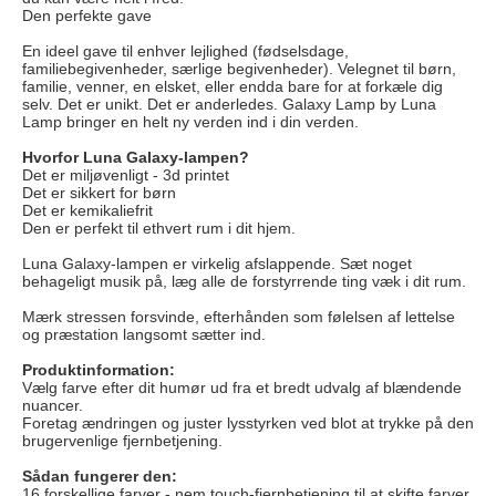
Den perfekte gave
En ideel gave til enhver lejlighed (fødselsdage,
familiebegivenheder, særlige begivenheder). Velegnet til børn,
familie, venner, en elsket, eller endda bare for at forkæle dig
selv. Det er unikt. Det er anderledes. Galaxy Lamp by Luna
Lamp bringer en helt ny verden ind i din verden.
Hvorfor Luna Galaxy-lampen?
Det er miljøvenligt - 3d printet
Det er sikkert for børn
Det er kemikaliefrit
Den er perfekt til ethvert rum i dit hjem.
Luna Galaxy-lampen er virkelig afslappende. Sæt noget
behageligt musik på, læg alle de forstyrrende ting væk i dit rum.
Mærk stressen forsvinde, efterhånden som følelsen af lettelse
og præstation langsomt sætter ind.
Produktinformation:
Vælg farve efter dit humør ud fra et bredt udvalg af blændende
nuancer.
Foretag ændringen og juster lysstyrken ved blot at trykke på den
brugervenlige fjernbetjening.
Sådan fungerer den:
16 forskellige farver - nem touch-fjernbetjening til at skifte farver