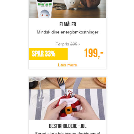
Førpris
299
,-
199,-
SPAR 33%
Læs mere
Bestikholdere - jul
Spred skøn julehygge derhjemme!
Førpris
449
,-
169,-
*Flere varianter
Læs mere