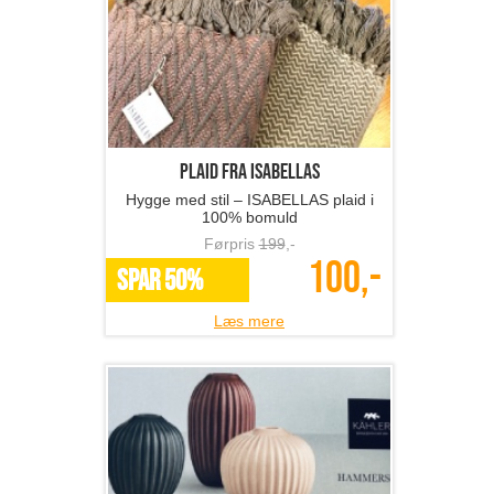
Plaid fra ISABELLAS
Hygge med stil – ISABELLAS plaid i
100% bomuld
Førpris
199
,-
100,-
SPAR 50%
Læs mere