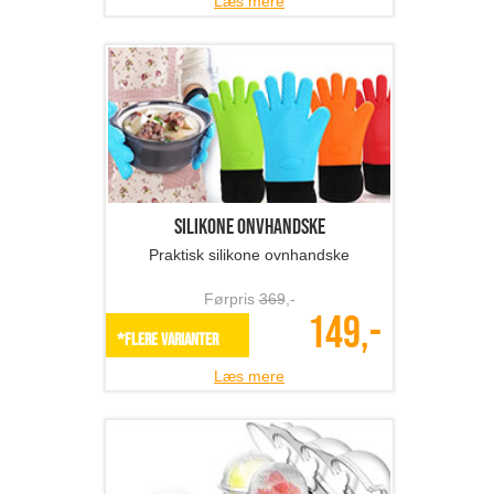
Silikone onvhandske
Praktisk silikone ovnhandske
Førpris
369
,-
149,-
*Flere varianter
Læs mere
Iskugle-forme