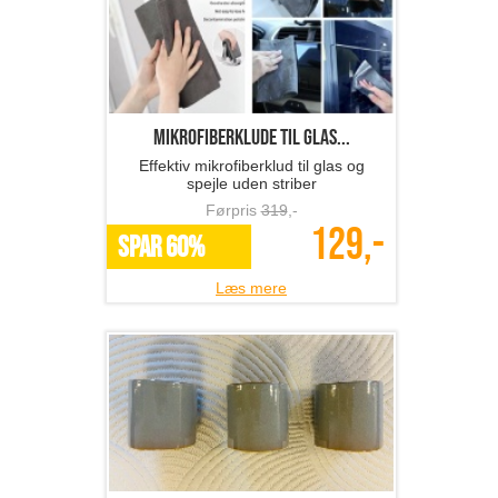
Mikrofiberklude til glas...
Effektiv mikrofiberklud til glas og
spejle uden striber
Førpris
319
,-
129,-
SPAR 60%
Læs mere