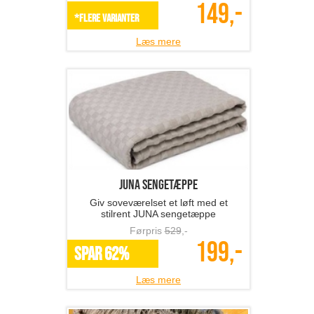
149,-
*Flere varianter
Læs mere
JUNA sengetæppe
Giv soveværelset et løft med et
stilrent JUNA sengetæppe
Førpris
529
,-
199,-
SPAR 62%
Læs mere