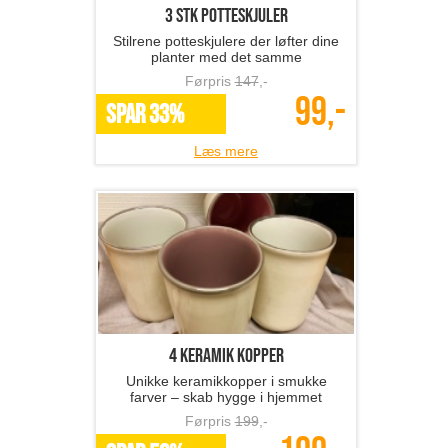
3 stk potteskjuler
Stilrene potteskjulere der løfter dine
planter med det samme
Førpris
147
,-
99,-
SPAR 33%
Læs mere
4 keramik kopper
Unikke keramikkopper i smukke
farver – skab hygge i hjemmet
Førpris
199
,-