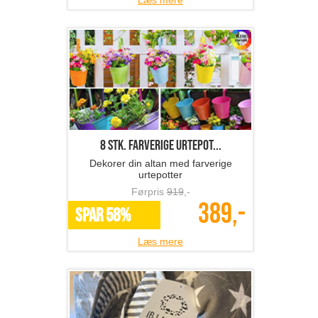
Læs mere
8 stk. farverige urtepot...
Dekorer din altan med farverige
urtepotter
Førpris
919
,-
389,-
SPAR 58%
Læs mere