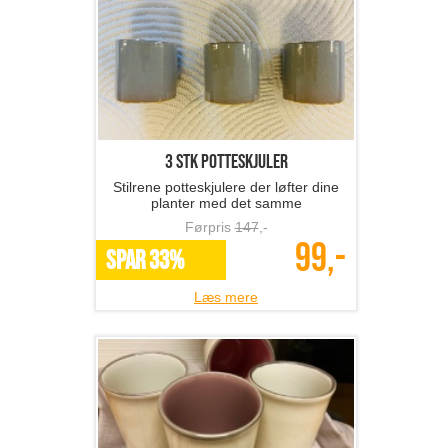
3 stk potteskjuler
Stilrene potteskjulere der løfter dine
planter med det samme
Førpris
147
,-
99,-
SPAR 33%
Læs mere