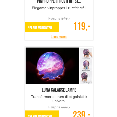
Vinpropper i rustfrit st...
Elegante vinpropper i rustfrit stål!
Førpris
249
,-
119,-
*Flere varianter
Læs mere
Luna Galakse lampe
Transformer dit rum til et galaktisk
univers!
Førpris
639
,-
239,-
*Flere varianter