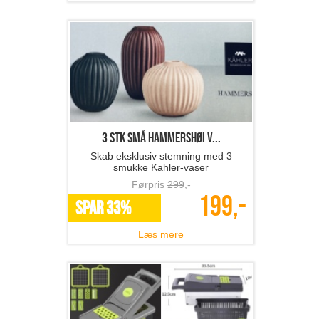
3 stk små Hammershøi v...
Skab eksklusiv stemning med 3
smukke Kahler-vaser
Førpris
299
,-
199,-
SPAR 33%
Læs mere