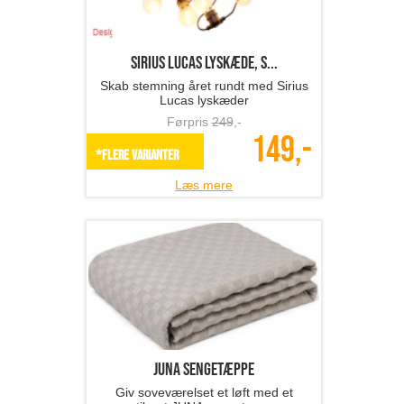
Sirius LUCAS lyskæde, s...
Skab stemning året rundt med Sirius
Lucas lyskæder
Førpris
249
,-
149,-
*Flere varianter
Læs mere
JUNA sengetæppe
Giv soveværelset et løft med et