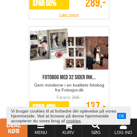
289,-
SPAR 60%
Læs mere
Fotobog med 32 sider ink...
Gem minderne i en kvalitets fotobog
fra Fotosjov.dk
Førpris
268
,-
137,-
SPAR 49%
Vi bruger cookies til at forbedre din oplevelse på vores
hjemmeside. Ved at browse på denne hjemmeside
OK
Læs mere
accepterer du vores brug af
cookies
.
MENU
KURV
SØG
LOG IND