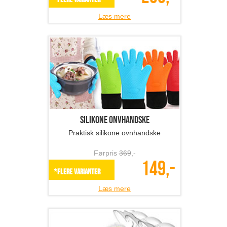
Læs mere
Silikone onvhandske
Praktisk silikone ovnhandske
Førpris
369
,-
149,-
*Flere varianter
Læs mere