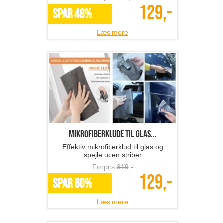
129,-
SPAR 48%
Læs mere
Mikrofiberklude til glas...
Effektiv mikrofiberklud til glas og
spejle uden striber
Førpris
319
,-
129,-
SPAR 60%
Læs mere