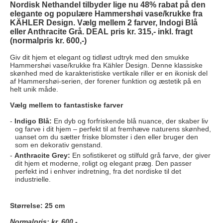
Nordisk Nethandel tilbyder lige nu 48% rabat på den
elegante og populære Hammershøi vase/krukke fra
KÄHLER Design. Vælg mellem 2 farver, Indogi Blå
eller Anthracite Grå. DEAL pris kr. 315,- inkl. fragt
(normalpris kr. 600,-)
Giv dit hjem et elegant og tidløst udtryk med den smukke
Hammershøi vase/krukke fra Kähler Design. Denne klassiske
skønhed med de karakteristiske vertikale riller er en ikonisk del
af Hammershøi-serien, der forener funktion og æstetik på en
helt unik måde.
Vælg mellem to fantastiske farver
Indigo Blå:
En dyb og forfriskende blå nuance, der skaber liv
og farve i dit hjem – perfekt til at fremhæve naturens skønhed,
uanset om du sætter friske blomster i den eller bruger den
som en dekorativ genstand.
Anthracite Grey:
En sofistikeret og stilfuld grå farve, der giver
dit hjem et moderne, roligt og elegant præg. Den passer
perfekt ind i enhver indretning, fra det nordiske til det
industrielle.
Størrelse: 25 cm
Normalpris: kr. 600,-