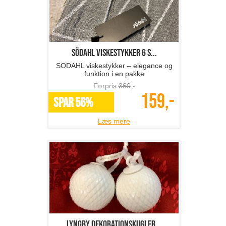
SÖDAHL viskestykker 6 s...
SODAHL viskestykker – elegance og
funktion i en pakke
Førpris
360
,-
159,-
SPAR 56%
Læs mere
Lyngby dekorationskugler...