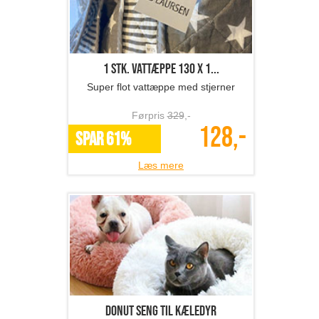
1 stk. vattæppe 130 x 1...
Super flot vattæppe med stjerner
Førpris
329
,-
128,-
SPAR 61%
Læs mere
Donut seng til kæledyr