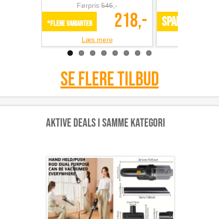
Førpris
546
,-
Førpris
218,-
SPAR 49%
*Flere varianter
Læs mere
Læs m
Se flere tilbud
Aktive deals i samme kategori