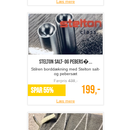
Læs mere
Stelton salt- og pebers�...
Stilren borddækning med Stelton salt-
og pebersæt
Førpris
438
,-
199,-
SPAR 55%
Læs mere