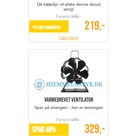
Dit kæledyr vil elske denne donut
seng!
Førpris
549
,-
219,-
*Flere varianter
Læs mere
Varmedrevet ventilator
Spar på energien - her er løsningen
Førpris
599
,-
329,-
SPAR 45%