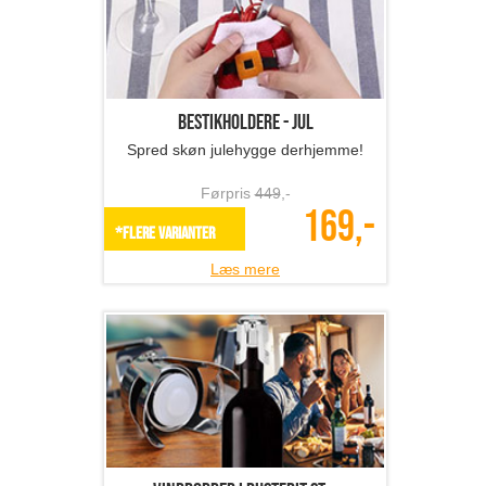
Bestikholdere - jul
Spred skøn julehygge derhjemme!
Førpris
449
,-
169,-
*Flere varianter
Læs mere