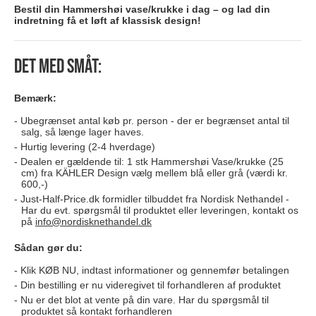
Bestil din Hammershøi vase/krukke i dag – og lad din
indretning få et løft af klassisk design!
Det med småt:
Bemærk:
Ubegrænset antal køb pr. person - der er begrænset antal til
salg, så længe lager haves.
Hurtig levering (2-4 hverdage)
Dealen er gældende til: 1 stk Hammershøi Vase/krukke (25
cm) fra KÄHLER Design vælg mellem blå eller grå (værdi kr.
600,-)
Just-Half-Price.dk formidler tilbuddet fra Nordisk Nethandel -
Har du evt. spørgsmål til produktet eller leveringen, kontakt os
på
info@nordisknethandel.dk
Sådan gør du:
Klik KØB NU, indtast informationer og gennemfør betalingen
Din bestilling er nu videregivet til forhandleren af produktet
Nu er det blot at vente på din vare. Har du spørgsmål til
produktet så kontakt forhandleren