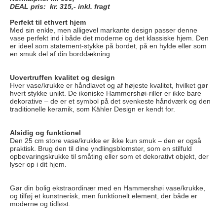
DEAL pris: kr. 315,- inkl. fragt
Perfekt til ethvert hjem
Med sin enkle, men alligevel markante design passer denne
vase perfekt ind i både det moderne og det klassiske hjem. Den
er ideel som statement-stykke på bordet, på en hylde eller som
en smuk del af din borddækning.
Uovertruffen kvalitet og design
Hver vase/krukke er håndlavet og af højeste kvalitet, hvilket gør
hvert stykke unikt. De ikoniske Hammershøi-riller er ikke bare
dekorative – de er et symbol på det svenkeste håndværk og den
traditionelle keramik, som Kähler Design er kendt for.
Alsidig og funktionel
Den 25 cm store vase/krukke er ikke kun smuk – den er også
praktisk. Brug den til dine yndlingsblomster, som en stilfuld
opbevaringskrukke til småting eller som et dekorativt objekt, der
lyser op i dit hjem.
Gør din bolig ekstraordinær med en Hammershøi vase/krukke,
og tilføj et kunstnerisk, men funktionelt element, der både er
moderne og tidløst.