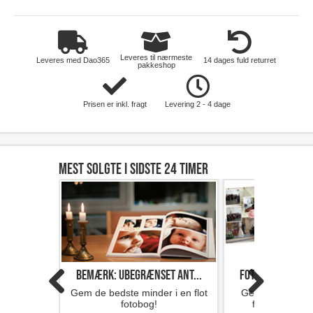
Leveres til nærmeste
Leveres med Dao365
14 dages fuld returret
pakkeshop
Prisen er inkl. fragt
Levering 2 - 4 dage
Mest solgte i sidste 24 timer
Bemærk: Ubegrænset ant...
Fotobog med 32 s
Gem de bedste minder i en flot
Gem minderne i 
fotobog!
fotobog fra F