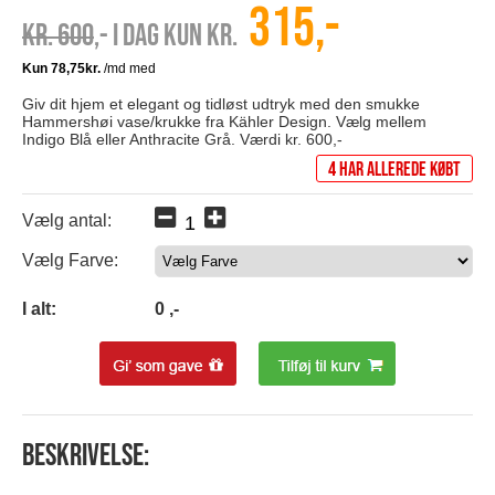
315,-
Kr. 600
,- I dag kun kr.
Giv dit hjem et elegant og tidløst udtryk med den smukke
Hammershøi vase/krukke fra Kähler Design. Vælg mellem
Indigo Blå eller Anthracite Grå. Værdi kr. 600,-
4 har allerede købt
Vælg antal:
Vælg Farve:
0
I alt:
0
,-
Beskrivelse: