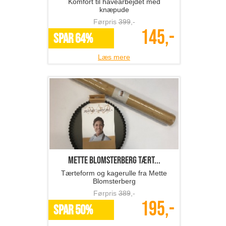
Komfort til havearbejdet med
knæpude
Førpris
399
,-
145,-
SPAR 64%
Læs mere
Mette Blomsterberg tært...
Tærteform og kagerulle fra Mette
Blomsterberg
Førpris
389
,-
195,-
SPAR 50%