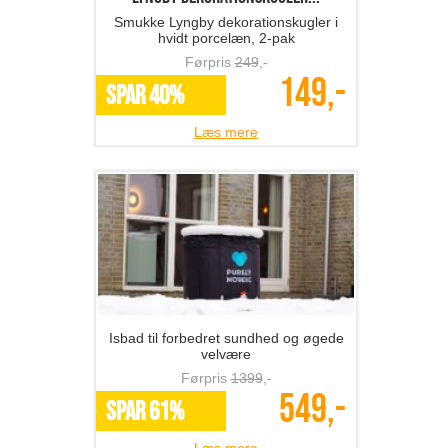
Smukke Lyngby dekorationskugler i
hvidt porcelæn, 2-pak
Førpris
249
,-
149,-
SPAR 40%
Læs mere
Isbad til forbedret sundhed og øgede
velvære
Førpris
1399
,-
549,-
SPAR 61%