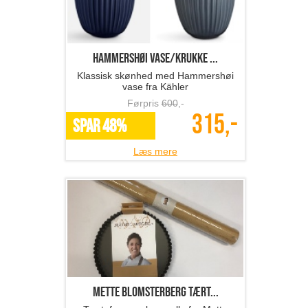
Hammershøi vase/krukke ...
Klassisk skønhed med Hammershøi
vase fra Kähler
Førpris
600
,-
315,-
SPAR 48%
Læs mere
Mette Blomsterberg tært...