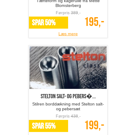
Tærteform og kagerulle fra Mette
Blomsterberg
Førpris
389
,-
195,-
SPAR 50%
Læs mere
Stelton salt- og pebers�...
Stilren borddækning med Stelton salt-
og pebersæt
Førpris
438
,-
199,-
SPAR 55%