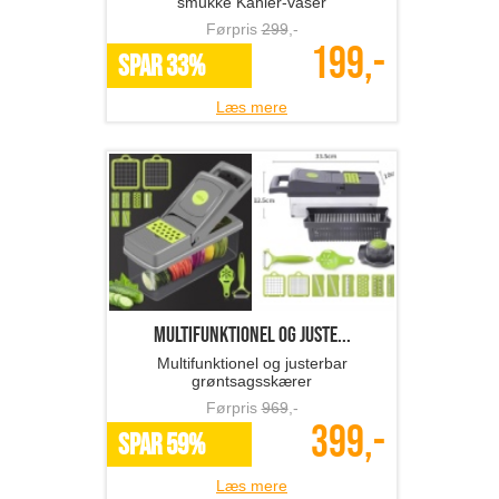
smukke Kahler-vaser
Førpris
299
,-
199,-
SPAR 33%
Læs mere
Multifunktionel og juste...
Multifunktionel og justerbar
grøntsagsskærer
Førpris
969
,-
399,-
SPAR 59%
Læs mere