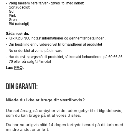
Vælg mellem flere farver - gøres ifb. med købet:
Sort
(udsolgt)
Gul
Pink
Grøn
Blå
(udsolgt)
Sådan gør du:
Klik KØB NU, indtast informationer og gennemfør betalingen.
Din bestilling er nu videregivet til forhandleren af produktet
Nu er det blot at vente på din vare.
Har du evt. spørgsmål til produktet, så kontakt forhandleren på 60 66 86
salg@4mobil
70 eller på
FAQ
Læs
.
Din garanti:
Nåede du ikke at bruge dit værdibevis?
Uanset årsag, så ombytter vi det uden gebyr til et tilgodebevis,
som du kan bruge på et af vores 3 sites.
Du har naturligvis altid 14 dages fortrydelsesret på dit køb med
mindre andet er anført.