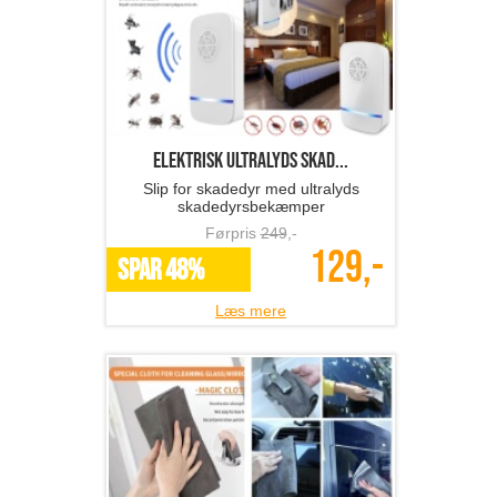
Elektrisk ultralyds skad...
Slip for skadedyr med ultralyds
skadedyrsbekæmper
Førpris
249
,-
129,-
SPAR 48%
Læs mere