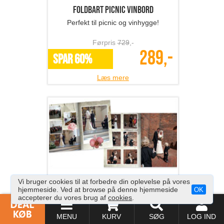
Foldbart picnic vinbord
Perfekt til picnic og vinhygge!
Førpris
729
,-
289,-
SPAR 60%
Læs mere
Fotobog med 32 sider ink...
Vi bruger cookies til at forbedre din oplevelse på vores
hjemmeside. Ved at browse på denne hjemmeside
OK
Gem minderne i en kvalitets fotobog
accepterer du vores brug af
cookies
.
fra Fotosjov.dk
Førpris
268
,-
MENU
KURV
SØG
LOG IND