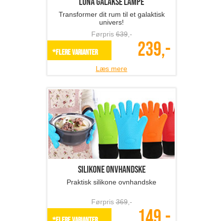
Luna Galakse lampe
Transformer dit rum til et galaktisk
univers!
Førpris
639
,-
239,-
*Flere varianter
Læs mere
Silikone onvhandske
Praktisk silikone ovnhandske
Førpris
369
,-
149,-
*Flere varianter