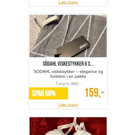
Læs mere
SÖDAHL viskestykker 6 s...
SODAHL viskestykker – elegance og
funktion i en pakke
Førpris
360
,-
159,-
SPAR 56%
Læs mere