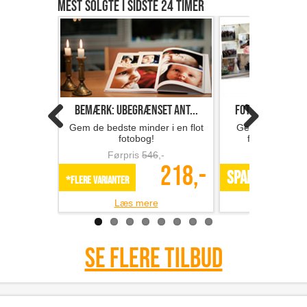
Mest solgte i sidste 24 timer
Bemærk: Ubegrænset ant...
Fotobog med 32 s
Gem de bedste minder i en flot
Gem minderne i 
fotobog!
fotobog fra F
Førpris
546
,-
Førpris
218,-
SPAR 49%
*Flere varianter
Læs mere
Læs m
Se flere tilbud