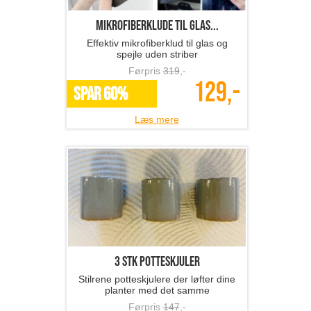
Mikrofiberklude til glas...
Effektiv mikrofiberklud til glas og
spejle uden striber
Førpris
319
,-
129,-
SPAR 60%
Læs mere
3 stk potteskjuler
Stilrene potteskjulere der løfter dine
planter med det samme
Førpris
147
,-