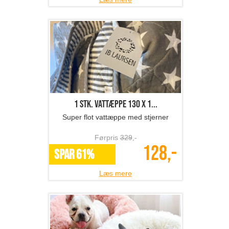
1 stk. vattæppe 130 x 1...
Super flot vattæppe med stjerner
Førpris
329
,-
128,-
SPAR 61%
Læs mere