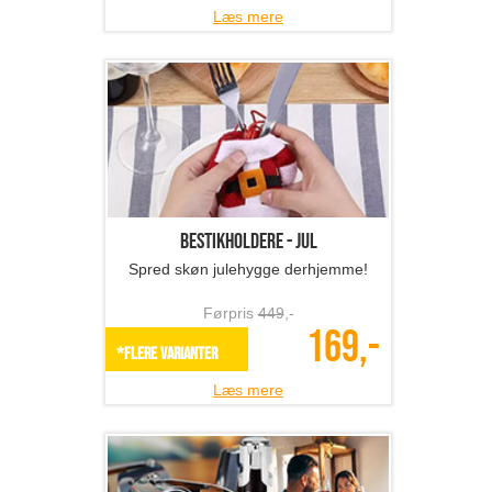
Læs mere
Bestikholdere - jul
Spred skøn julehygge derhjemme!
Førpris
449
,-
169,-
*Flere varianter
Læs mere