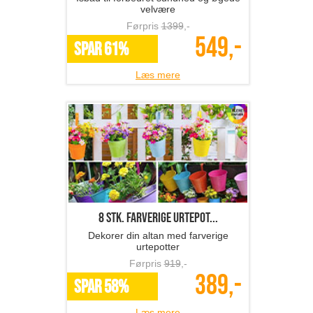
velvære
Førpris
1399
,-
549,-
SPAR 61%
Læs mere
8 stk. farverige urtepot...
Dekorer din altan med farverige
urtepotter
Førpris
919
,-
389,-
SPAR 58%
Læs mere