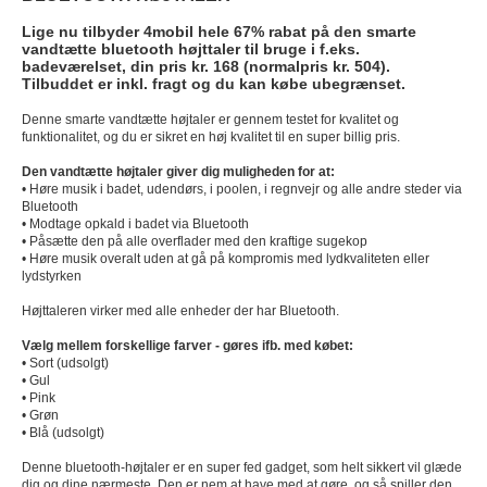
Lige nu tilbyder 4mobil hele 67% rabat på den smarte
vandtætte bluetooth højttaler til bruge i f.eks.
badeværelset, din pris kr. 168 (normalpris kr. 504).
Tilbuddet er inkl. fragt og du kan købe ubegrænset.
Denne smarte vandtætte højtaler er gennem testet for kvalitet og
funktionalitet, og du er sikret en høj kvalitet til en super billig pris.
Den vandtætte højtaler giver dig muligheden for at:
• Høre musik i badet, udendørs, i poolen, i regnvejr og alle andre steder via
Bluetooth
• Modtage opkald i badet via Bluetooth
• Påsætte den på alle overflader med den kraftige sugekop
• Høre musik overalt uden at gå på kompromis med lydkvaliteten eller
lydstyrken
Højttaleren virker med alle enheder der har Bluetooth.
Vælg mellem forskellige farver - gøres ifb. med købet:
• Sort (udsolgt)
• Gul
• Pink
• Grøn
• Blå
(udsolgt)
Denne bluetooth-højtaler er en super fed gadget, som helt sikkert vil glæde
dig og dine nærmeste. Den er nem at have med at gøre, og så spiller den