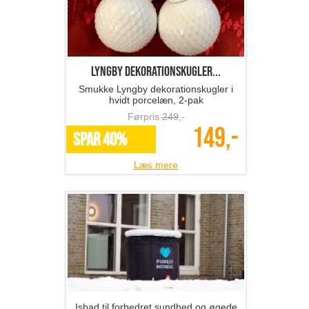
Lyngby dekorationskugler...
Smukke Lyngby dekorationskugler i
hvidt porcelæn, 2-pak
Førpris
249
,-
149,-
SPAR 40%
Læs mere
Isbad til forbedret sundhed og øgede