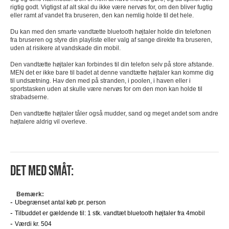
rigtig godt. Vigtigst af alt skal du ikke være nervøs for, om den bliver fugtig
eller ramt af vandet fra bruseren, den kan nemlig holde til det hele.
Du kan med den smarte vandtætte bluetooth højtaler holde din telefonen
fra bruseren og styre din playliste eller valg af sange direkte fra bruseren,
uden at risikere at vandskade din mobil.
Den vandtætte højtaler kan forbindes til din telefon selv på store afstande.
MEN det er ikke bare til badet at denne vandtætte højtaler kan komme dig
til undsætning. Hav den med på stranden, i poolen, i haven eller i
sportstasken uden at skulle være nervøs for om den mon kan holde til
strabadserne.
Den vandtætte højtaler tåler også mudder, sand og meget andet som andre
højtalere aldrig vil overleve.
Det med småt:
Bemærk:
Ubegrænset antal køb pr. person
Tilbuddet er gældende til: 1 stk. vandtæt bluetooth højtaler fra 4mobil
Værdi kr. 504