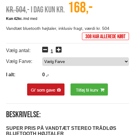
168,-
Kr. 504
,- I dag kun kr.
Vandtæt bluetooth højtaler, inklusiv fragt, værdi kr. 504
308 har allerede købt
Vælg antal:
Vælg Farve:
0
I alt:
0
,-
Beskrivelse:
SUPER PRIS PÅ VANDTÆT STEREO TRÅDLØS
BLUETOOTH HØJTALER