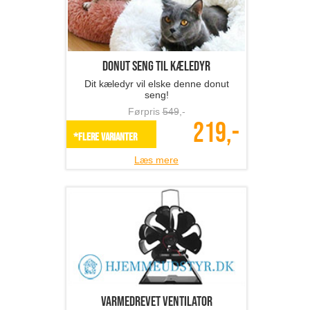
Donut seng til kæledyr
Dit kæledyr vil elske denne donut
seng!
Førpris
549
,-
219,-
*Flere varianter
Læs mere
Varmedrevet ventilator