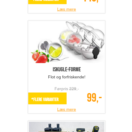
Læs mere
Iskugle-forme
Flot og forfriskende!
Førpris
229
,-
99,-
*Flere varianter
Læs mere