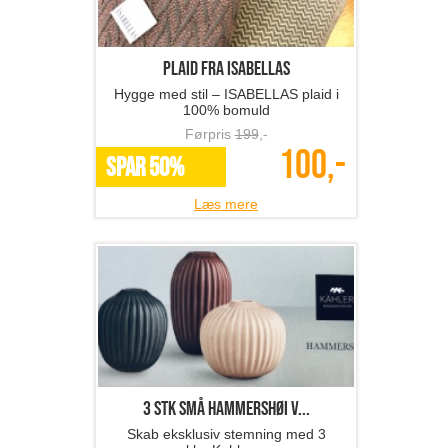
Plaid fra ISABELLAS
Hygge med stil – ISABELLAS plaid i
100% bomuld
Førpris
199
,-
100,-
SPAR 50%
Læs mere
3 stk små Hammershøi v...
Skab eksklusiv stemning med 3