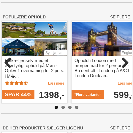
POPULÆRE OPHOLD
SE FLERE
Sydsjælland
Engla
Forkæl jer selv med et
Ophold i London med
eventyrligt ophold på Møn -
morgenmad for 2 personer -
Oplev 1 overnatning for 2 pers.
Bo centralt i London på A&O
London Docklan...
i M�...
Læs mere
Læs mer
1398,-
599,
SPAR 44%
*Flere varianter
DE HER PRODUKTER SÆLGER LIGE NU
SE FLERE