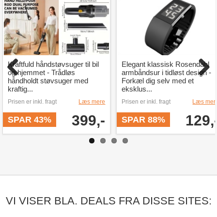
Kraftfuld håndstøvsuger til bil
Elegant klassisk Rosendahl
og hjemmet - Trådløs
armbåndsur i tidløst design -
håndholdt støvsuger med
Forkæl dig selv med et
kraftig...
eksklus...
Prisen er inkl. fragt
Læs mere
Prisen er inkl. fragt
Læs mer
399,-
129,
SPAR 43%
SPAR 88%
VI VISER BLA. DEALS FRA DISSE SITES: