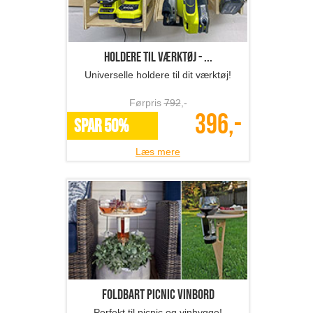
Holdere til værktøj - ...
Universelle holdere til dit værktøj!
Førpris
792
,-
396,-
SPAR 50%
Læs mere
Foldbart picnic vinbord
Perfekt til picnic og vinhygge!