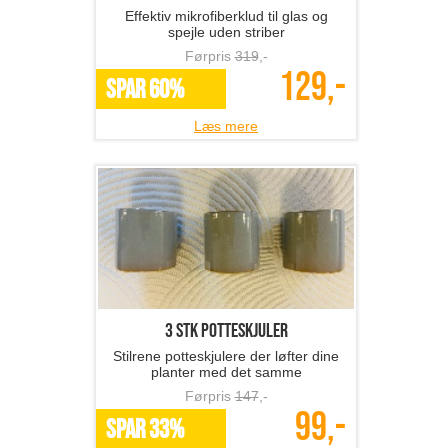
Effektiv mikrofiberklud til glas og
spejle uden striber
Førpris
319
,-
129,-
SPAR 60%
Læs mere
3 stk potteskjuler
Stilrene potteskjulere der løfter dine
planter med det samme
Førpris
147
,-
99,-
SPAR 33%