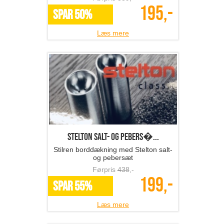
195,-
SPAR 50%
Læs mere
Stelton salt- og pebers�...
Stilren borddækning med Stelton salt-
og pebersæt
Førpris
438
,-
199,-
SPAR 55%
Læs mere