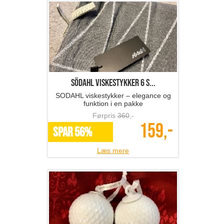
SÖDAHL viskestykker 6 s...
SODAHL viskestykker – elegance og
funktion i en pakke
Førpris
360
,-
159,-
SPAR 56%
Læs mere