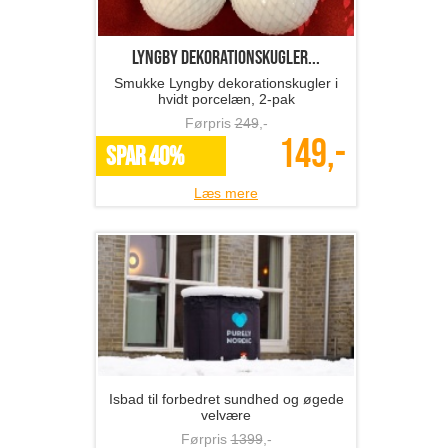
Lyngby dekorationskugler...
Smukke Lyngby dekorationskugler i
hvidt porcelæn, 2-pak
Førpris
249
,-
149,-
SPAR 40%
Læs mere
Isbad til forbedret sundhed og øgede
velvære
Førpris
1399
,-