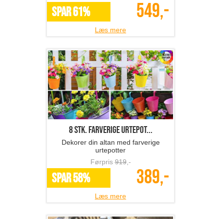
549,-
SPAR 61%
Læs mere
8 stk. farverige urtepot...
Dekorer din altan med farverige
urtepotter
Førpris
919
,-
389,-
SPAR 58%
Læs mere