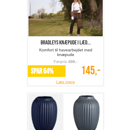
BRADLEYS knæpude i læd...
Komfort til havearbejdet med
knæpude
Førpris
399
,-
145,-
SPAR 64%
Læs mere