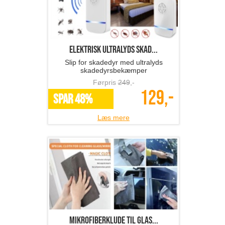
Elektrisk ultralyds skad...
Slip for skadedyr med ultralyds
skadedyrsbekæmper
Førpris
249
,-
129,-
SPAR 48%
Læs mere
Mikrofiberklude til glas...