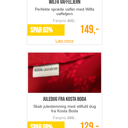
Wilfa vaffeljern
Perfekte sprøde vafler med Wilfa
vaffeljern
Førpris
400
,-
149,-
SPAR 63%
Læs mere
Juledug fra Kosta Boda
Skab julestemning med stilfuld dug
fra Kosta Boda
Førpris
399
,-
129,-
SPAR 68%