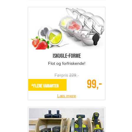
Iskugle-forme
Flot og forfriskende!
Førpris
229
,-
99,-
*Flere varianter
Læs mere