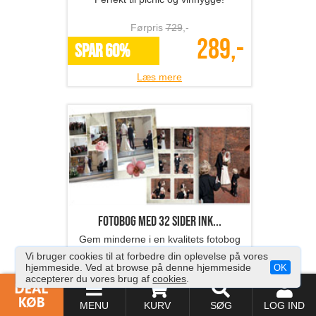
Førpris
729
,-
289,-
SPAR 60%
Læs mere
Fotobog med 32 sider ink...
Gem minderne i en kvalitets fotobog
fra Fotosjov.dk
Vi bruger cookies til at forbedre din oplevelse på vores
hjemmeside. Ved at browse på denne hjemmeside
Førpris
268
,-
OK
accepterer du vores brug af
cookies
.
137,-
SPAR 49%
MENU
KURV
SØG
LOG IND