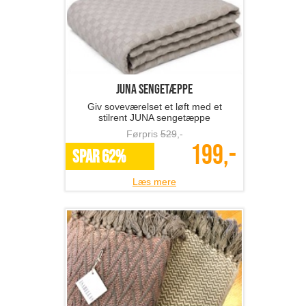
JUNA sengetæppe
Giv soveværelset et løft med et
stilrent JUNA sengetæppe
Førpris
529
,-
199,-
SPAR 62%
Læs mere