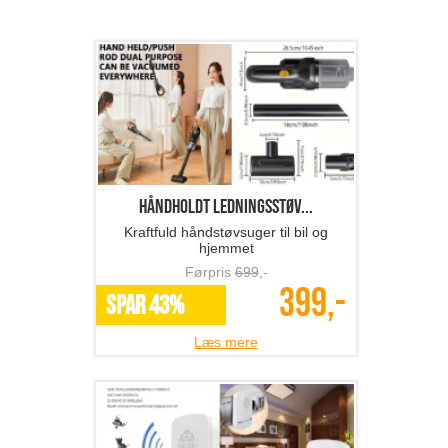
Håndholdt ledningsstøv...
Kraftfuld håndstøvsuger til bil og
hjemmet
Førpris
699
,-
399,-
SPAR 43%
Læs mere