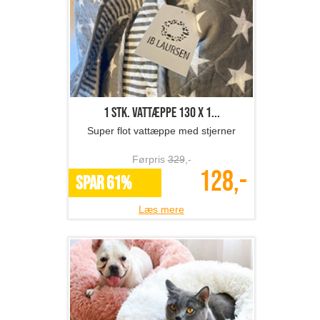
1 stk. vattæppe 130 x 1...
Super flot vattæppe med stjerner
Førpris
329
,-
128,-
SPAR 61%
Læs mere