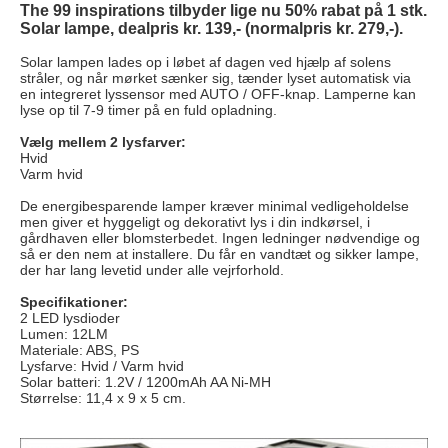
The 99 inspirations tilbyder lige nu 50% rabat på 1 stk.
Solar lampe, dealpris kr. 139,- (normalpris kr. 279,-).
Solar lampen lades op i løbet af dagen ved hjælp af solens
stråler, og når mørket sænker sig, tænder lyset automatisk via
en integreret lyssensor med AUTO / OFF-knap. Lamperne kan
lyse op til 7-9 timer på en fuld opladning.
Vælg mellem 2 lysfarver:
Hvid
Varm hvid
De energibesparende lamper kræver minimal vedligeholdelse
men giver et hyggeligt og dekorativt lys i din indkørsel, i
gårdhaven eller blomsterbedet. Ingen ledninger nødvendige og
så er den nem at installere. Du får en vandtæt og sikker lampe,
der har lang levetid under alle vejrforhold.
Specifikationer:
2 LED lysdioder
Lumen: 12LM
Materiale: ABS, PS
Lysfarve: Hvid / Varm hvid
Solar batteri: 1.2V / 1200mAh AA Ni-MH
Størrelse: 11,4 x 9 x 5 cm.