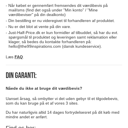
Når købet er gennemført fremsendes dit værdibevis på
mail/sms (find det også under "Min konto" / "Mine
værdibeviser" på din dealkonto)
Din bestilling er nu videregivet til forhandleren af produktet.
Nu er det blot at vente på din vare.
Just-Half-Price.dk er kun formidler af tilbuddet, så har du evt.
spørgsmål til produktet og leveringen samt reklamation eller
klager, så bedes du kontakte forhandleren på:
hello@the99inspirations.com
(dansk kundeservice).
Læs
FAQ
.
Din garanti:
Nåede du ikke at bruge dit værdibevis?
Uanset årsag, så ombytter vi det uden gebyr til et tilgodebevis,
som du kan bruge på et af vores 3 sites.
Du har naturligvis altid 14 dages fortrydelsesret på dit køb med
mindre andet er anført.