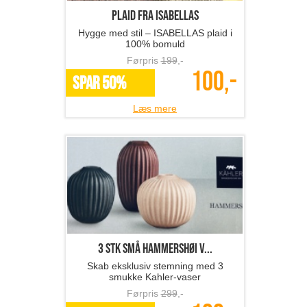
Plaid fra ISABELLAS
Hygge med stil – ISABELLAS plaid i
100% bomuld
Førpris
199
,-
100,-
SPAR 50%
Læs mere
3 stk små Hammershøi v...
Skab eksklusiv stemning med 3
smukke Kahler-vaser
Førpris
299
,-