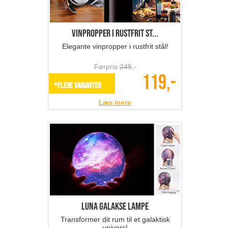
Vinpropper i rustfrit st...
Elegante vinpropper i rustfrit stål!
Førpris
249
,-
119,-
*Flere varianter
Læs mere
Luna Galakse lampe
Transformer dit rum til et galaktisk
univers!