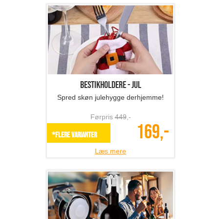
Bestikholdere - jul
Spred skøn julehygge derhjemme!
Førpris
449
,-
169,-
*Flere varianter
Læs mere