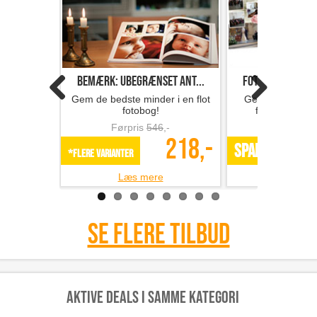
Bemærk: Ubegrænset ant...
Fotobog med 32 s
Gem de bedste minder i en flot
Gem minderne i 
fotobog!
fotobog fra F
Førpris
546
,-
Førpris
218,-
SPAR 49%
*Flere varianter
Læs mere
Læs m
Se flere tilbud
Aktive deals i samme kategori