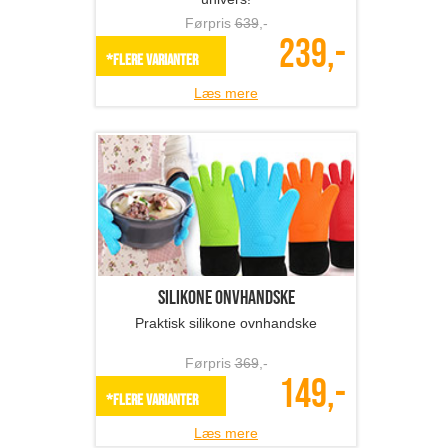
Førpris
639
,-
239,-
*Flere varianter
Læs mere
Silikone onvhandske
Praktisk silikone ovnhandske
Førpris
369
,-
149,-
*Flere varianter
Læs mere