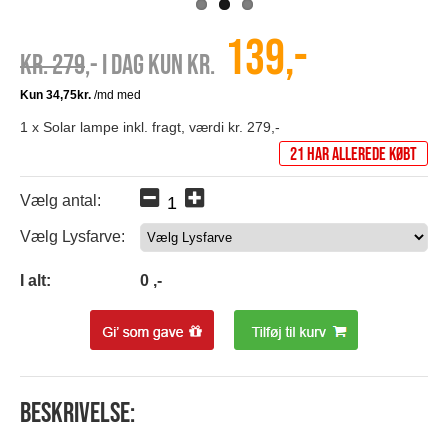
139,-
Kr. 279
,- I dag kun kr.
1 x Solar lampe inkl. fragt, værdi kr. 279,-
21 har allerede købt
Vælg antal:
Vælg Lysfarve:
0
I alt:
0
,-
Beskrivelse: