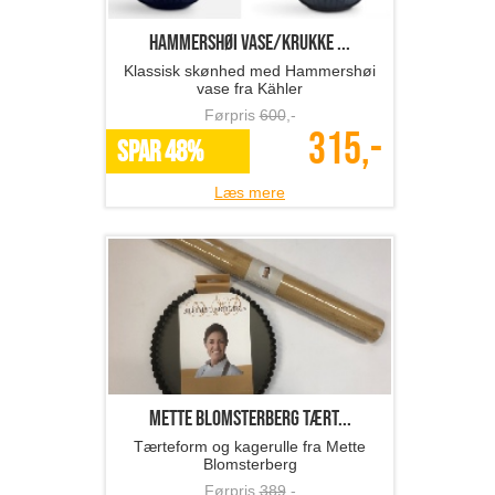
Hammershøi vase/krukke ...
Klassisk skønhed med Hammershøi
vase fra Kähler
Førpris
600
,-
315,-
SPAR 48%
Læs mere
Mette Blomsterberg tært...
Tærteform og kagerulle fra Mette
Blomsterberg
Førpris
389
,-