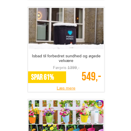
Isbad til forbedret sundhed og øgede
velvære
Førpris
1399
,-
549,-
SPAR 61%
Læs mere