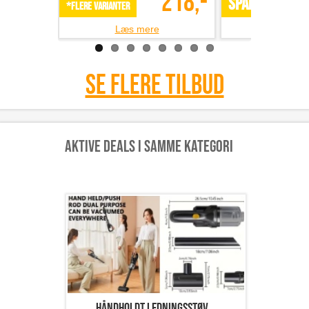
218,-
SPAR 49%
*Flere varianter
Læs mere
Læs m
Se flere tilbud
Aktive deals i samme kategori
Håndholdt ledningsstøv...