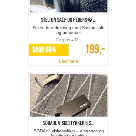
Stelton salt- og pebers�...
Stilren borddækning med Stelton salt-
og pebersæt
Førpris
438
,-
199,-
SPAR 55%
Læs mere
SÖDAHL viskestykker 6 s...
SODAHL viskestykker – elegance og
funktion i en pakke