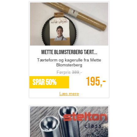
Mette Blomsterberg tært...
Tærteform og kagerulle fra Mette
Blomsterberg
Førpris
389
,-
195,-
SPAR 50%
Læs mere