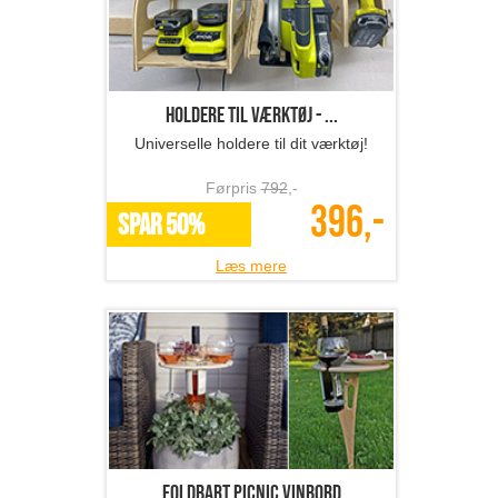
Læs mere
Foldbart picnic vinbord
Perfekt til picnic og vinhygge!
Førpris
729
,-
289,-
SPAR 60%
Læs mere