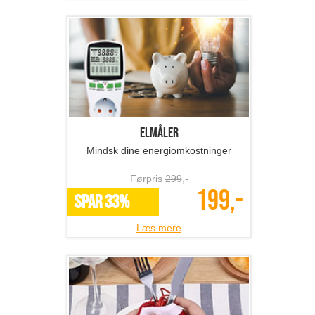
Elmåler
Mindsk dine energiomkostninger
Førpris
299
,-
199,-
SPAR 33%
Læs mere
Bestikholdere - jul
Spred skøn julehygge derhjemme!