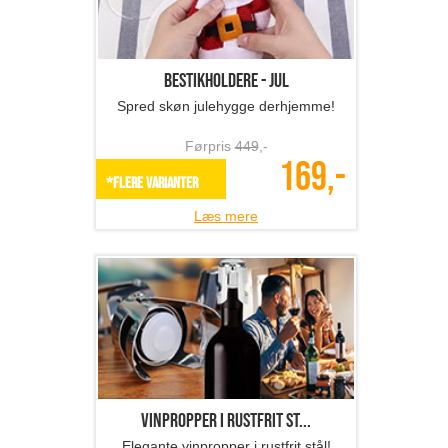
Førpris
449
,-
169,-
*Flere varianter
Læs mere
Vinpropper i rustfrit st...
Elegante vinpropper i rustfrit stål!
Førpris
249
,-
119,-
*Flere varianter
Læs mere