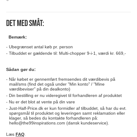
Det med småt:
Bemærk:
Ubegrænset antal køb pr. person
Tilbuddet er gældende til:
Multi-chopper 9-i-1, værdi kr. 669,-
Sådan gør du:
Når købet er gennemført fremsendes dit værdibevis på
mail/sms (find det også under "Min konto" / "Mine
værdibeviser" på din dealkonto)
Din bestilling er nu videregivet til forhandleren af produktet
Nu er det blot at vente på din vare
Just-Half-Price.dk er kun formidler af tilbuddet, så har du evt.
spørgsmål til produktet og leveringen samt reklamation eller
klager, så bedes du kontakte forhandleren på:
hello@the99inspirations.com
(dansk kundeservice).
Læs
FAQ
.