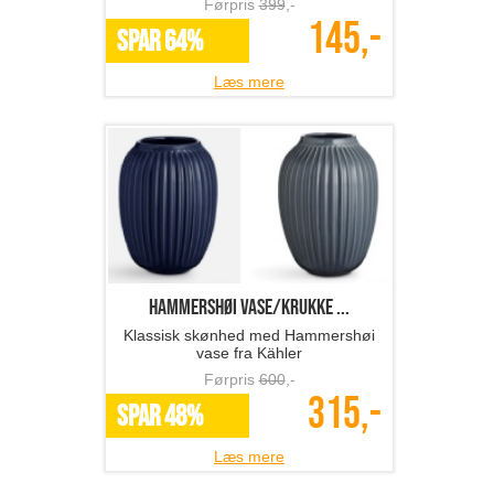
Førpris
399
,-
145,-
SPAR 64%
Læs mere
Hammershøi vase/krukke ...
Klassisk skønhed med Hammershøi
vase fra Kähler
Førpris
600
,-
315,-
SPAR 48%
Læs mere