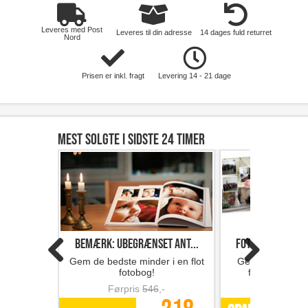
Leveres med Post
Leveres til din adresse
14 dages fuld returret
Nord
Prisen er inkl. fragt
Levering 14 - 21 dage
Mest solgte i sidste 24 timer
Bemærk: Ubegrænset ant...
Fotobog med 32 s
Gem de bedste minder i en flot
Gem minderne i 
fotobog!
fotobog fra F
Førpris
546
,-
Førpris