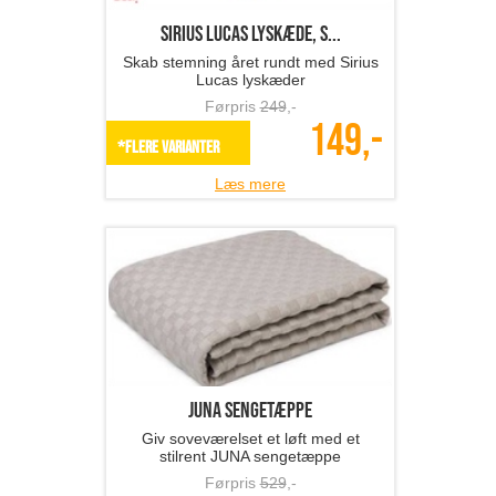
Sirius LUCAS lyskæde, s...
Skab stemning året rundt med Sirius
Lucas lyskæder
Førpris
249
,-
149,-
*Flere varianter
Læs mere
JUNA sengetæppe
Giv soveværelset et løft med et
stilrent JUNA sengetæppe
Førpris
529
,-