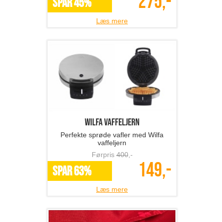
275,-
SPAR 45%
Læs mere
Wilfa vaffeljern
Perfekte sprøde vafler med Wilfa
vaffeljern
Førpris
400
,-
149,-
SPAR 63%
Læs mere