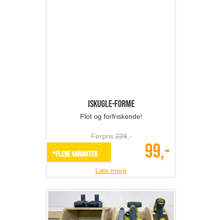
Flot og forfriskende!
Førpris
229
,-
99,-
*Flere varianter
Læs mere
Holdere til værktøj - ...
Universelle holdere til dit værktøj!
Førpris
792
,-
396,-
SPAR 50%