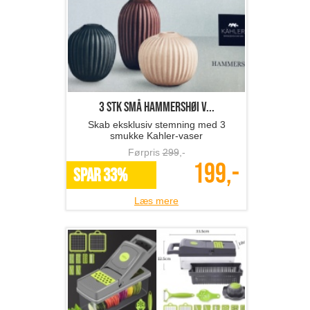
3 stk små Hammershøi v...
Skab eksklusiv stemning med 3
smukke Kahler-vaser
Førpris
299
,-
199,-
SPAR 33%
Læs mere