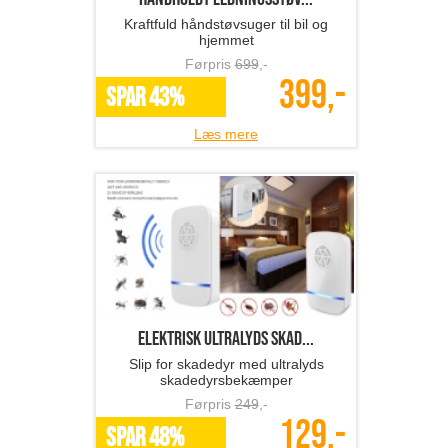
Kraftfuld håndstøvsuger til bil og
hjemmet
Førpris
699
,-
399,-
SPAR 43%
Læs mere
Elektrisk ultralyds skad...
Slip for skadedyr med ultralyds
skadedyrsbekæmper
Førpris
249
,-
129,-
SPAR 48%