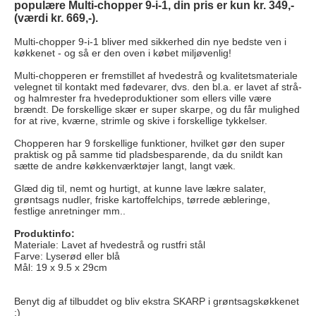
populære Multi-chopper 9-i-1, din pris er kun kr. 349,-
(værdi kr. 669,-).
Multi-chopper 9-i-1 bliver med sikkerhed din nye bedste ven i
køkkenet - og så er den oven i købet miljøvenlig!
Multi-chopperen er fremstillet af hvedestrå og kvalitetsmateriale
velegnet til kontakt med fødevarer, dvs. den bl.a. er lavet af strå-
og halmrester fra hvedeproduktioner som ellers ville være
brændt. De forskellige skær er super skarpe, og du får mulighed
for at rive, kværne, strimle og skive i forskellige tykkelser.
Chopperen har 9 forskellige funktioner, hvilket gør den super
praktisk og på samme tid pladsbesparende, da du snildt kan
sætte de andre køkkenværktøjer langt, langt væk.
Glæd dig til, nemt og hurtigt, at kunne lave lækre salater,
grøntsags nudler, friske kartoffelchips, tørrede æbleringe,
festlige anretninger mm..
Produktinfo:
Materiale: Lavet af hvedestrå og rustfri stål
Farve: Lyserød eller blå
Mål: 19 x 9.5 x 29cm
Benyt dig af tilbuddet og bliv ekstra SKARP i grøntsagskøkkenet
;)