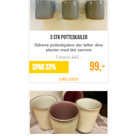
3 stk potteskjuler
Stilrene potteskjulere der løfter dine
planter med det samme
Førpris
147
,-
99,-
SPAR 33%
Læs mere