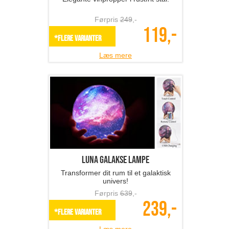
Luna Galakse lampe
Transformer dit rum til et galaktisk
univers!
Førpris
639
,-
239,-
*Flere varianter
Læs mere