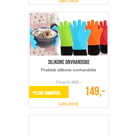
Silikone onvhandske
Praktisk silikone ovnhandske
Førpris
369
,-
149,-
*Flere varianter
Læs mere
Iskugle-forme