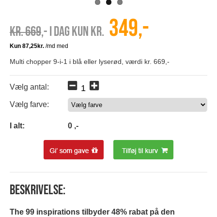
349,-
Kr. 669
,- I dag kun kr.
Multi chopper 9-i-1 i blå eller lyserød, værdi kr. 669,-
Vælg antal:
Vælg farve:
0
I alt:
0
,-
Beskrivelse:
The 99 inspirations tilbyder 48% rabat på den