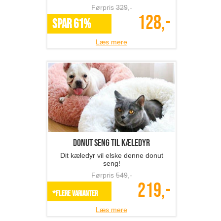
Førpris
329
,-
128,-
SPAR 61%
Læs mere
Donut seng til kæledyr
Dit kæledyr vil elske denne donut
seng!
Førpris
549
,-
219,-
*Flere varianter
Læs mere