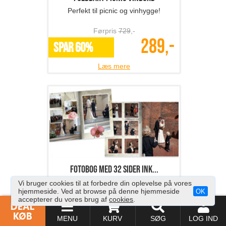
Fotobog med 32 sider ink...
Gem minderne i en kvalitets fotobog
fra Fotosjov.dk
Førpris
268
,-
137,-
SPAR 49%
Læs mere
Vi bruger cookies til at forbedre din oplevelse på vores
hjemmeside. Ved at browse på denne hjemmeside
OK
accepterer du vores brug af
cookies
.
MENU
KURV
SØG
LOG IND
Et print på canvas