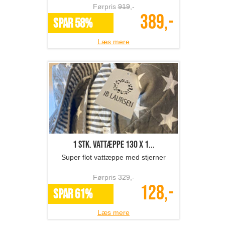
Førpris
919
,-
389,-
SPAR 58%
Læs mere
1 stk. vattæppe 130 x 1...
Super flot vattæppe med stjerner
Førpris
329
,-
128,-
SPAR 61%
Læs mere