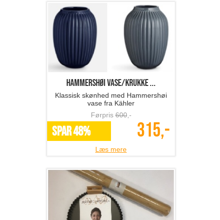
Hammershøi vase/krukke ...
Klassisk skønhed med Hammershøi
vase fra Kähler
Førpris
600
,-
315,-
SPAR 48%
Læs mere