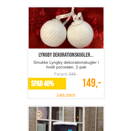
Lyngby dekorationskugler...
Smukke Lyngby dekorationskugler i
hvidt porcelæn, 2-pak
Førpris
249
,-
149,-
SPAR 40%
Læs mere