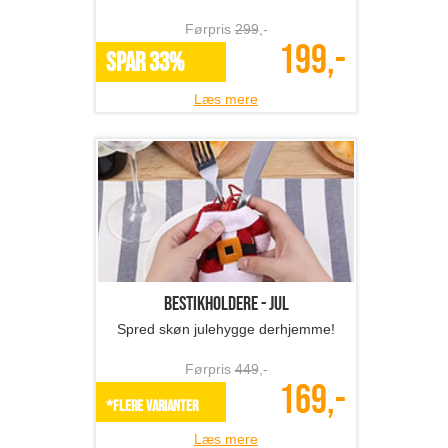
Førpris
299
,-
199,-
SPAR 33%
Læs mere
Bestikholdere - jul
Spred skøn julehygge derhjemme!
Førpris
449
,-
169,-
*Flere varianter
Læs mere