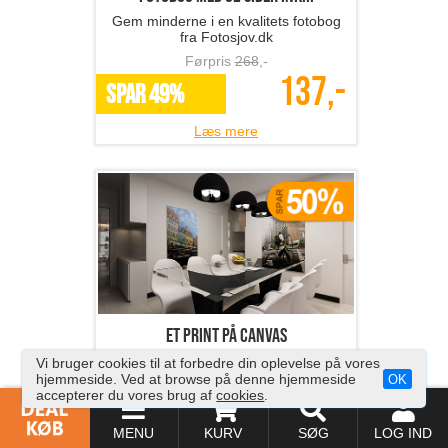
Gem minderne i en kvalitets fotobog
fra Fotosjov.dk
Førpris
268
,-
137,-
SPAR 49%
Læs mere
Et print på canvas
Lav dine personlige billeder om til
Vi bruger cookies til at forbedre din oplevelse på vores
kunstværker!
hjemmeside. Ved at browse på denne hjemmeside
OK
accepterer du vores brug af
cookies
.
Førpris
270
,-
135,-
MENU
KURV
SØG
LOG IND
*Flere varianter