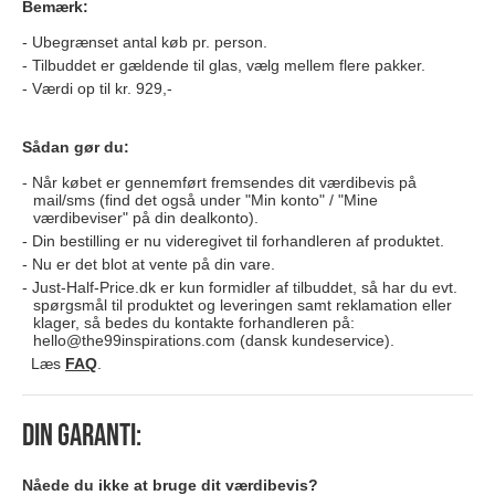
Bemærk:
Ubegrænset antal køb pr. person.
Tilbuddet er gældende til glas, vælg mellem flere pakker.
Værdi op til kr. 929,-
Sådan gør du:
Når købet er gennemført fremsendes dit værdibevis på
mail/sms (find det også under "Min konto" / "Mine
værdibeviser" på din dealkonto).
Din bestilling er nu videregivet til forhandleren af produktet.
Nu er det blot at vente på din vare.
Just-Half-Price.dk er kun formidler af tilbuddet, så har du evt.
spørgsmål til produktet og leveringen samt reklamation eller
klager, så bedes du kontakte forhandleren på:
hello@the99inspirations.com
(dansk kundeservice).
Læs
FAQ
.
Din garanti:
Nåede du ikke at bruge dit værdibevis?