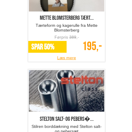
Mette Blomsterberg tært...
Tærteform og kagerulle fra Mette
Blomsterberg
Førpris
389
,-
195,-
SPAR 50%
Læs mere
Stelton salt- og pebers�...
Stilren borddækning med Stelton salt-
og pebersæt