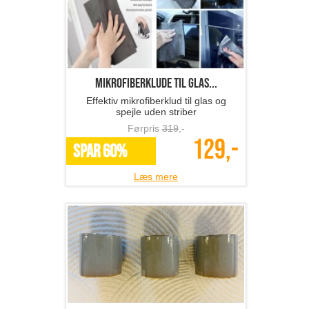
Mikrofiberklude til glas...
Effektiv mikrofiberklud til glas og
spejle uden striber
Førpris
319
,-
129,-
SPAR 60%
Læs mere