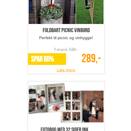
Foldbart picnic vinbord
Perfekt til picnic og vinhygge!
Førpris
729
,-
289,-
SPAR 60%
Læs mere
Fotobog med 32 sider ink...