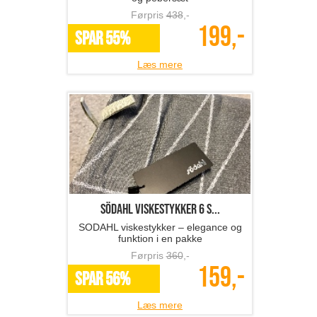
Førpris
438
,-
199,-
SPAR 55%
Læs mere
SÖDAHL viskestykker 6 s...
SODAHL viskestykker – elegance og
funktion i en pakke
Førpris
360
,-
159,-
SPAR 56%
Læs mere