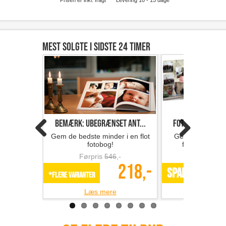
Prisen er inkl. fragt
Levering 10 - 15 dage
Mest solgte i sidste 24 timer
Bemærk: Ubegrænset ant...
Fotobog med 32 s
Gem de bedste minder i en flot
Gem minderne i 
fotobog!
fotobog fra F
Førpris
546
,-
Førpris
218,-
SPAR 49%
*Flere varianter
Læs mere
Læs m