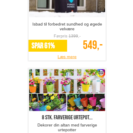
Isbad til forbedret sundhed og øgede
velvære
Førpris
1399
,-
549,-
SPAR 61%
Læs mere
8 stk. farverige urtepot...
Dekorer din altan med farverige
urtepotter