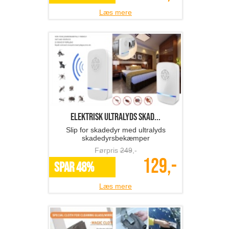
Læs mere
Elektrisk ultralyds skad...
Slip for skadedyr med ultralyds
skadedyrsbekæmper
Førpris
249
,-
129,-
SPAR 48%
Læs mere