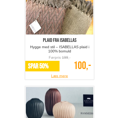
Plaid fra ISABELLAS
Hygge med stil – ISABELLAS plaid i
100% bomuld
Førpris
199
,-
100,-
SPAR 50%
Læs mere