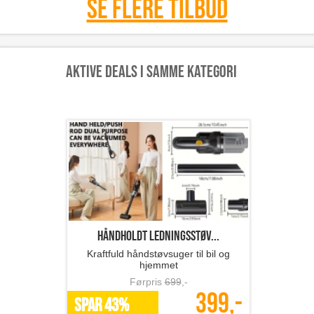
Se flere tilbud
Aktive deals i samme kategori
Håndholdt ledningsstøv...
Kraftfuld håndstøvsuger til bil og
hjemmet
Førpris
699
,-
399,-
SPAR 43%