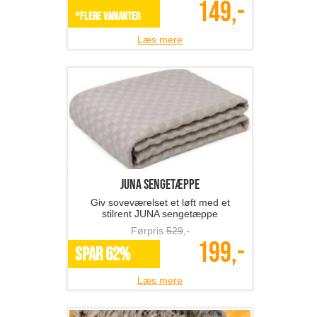
149,-
*Flere varianter
Læs mere
JUNA sengetæppe
Giv soveværelset et løft med et
stilrent JUNA sengetæppe
Førpris
529
,-
199,-
SPAR 62%
Læs mere