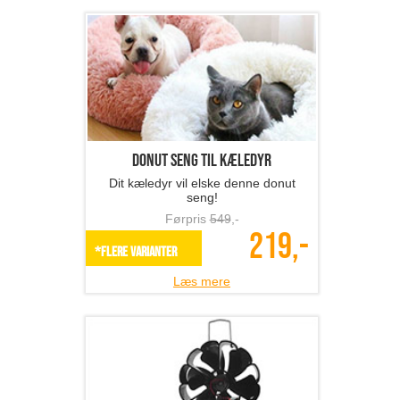
Donut seng til kæledyr
Dit kæledyr vil elske denne donut
seng!
Førpris
549
,-
219,-
*Flere varianter
Læs mere