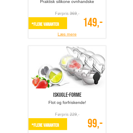
Praktisk silikone ovnhandske
Førpris
369
,-
149,-
*Flere varianter
Læs mere
Iskugle-forme
Flot og forfriskende!
Førpris
229
,-
99,-
*Flere varianter