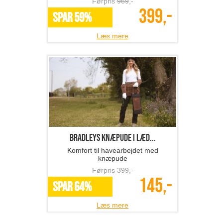
Førpris
969
,-
399,-
SPAR 59%
Læs mere
BRADLEYS knæpude i læd...
Komfort til havearbejdet med
knæpude
Førpris
399
,-
145,-
SPAR 64%
Læs mere