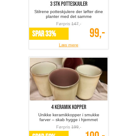
3 stk potteskjuler
Stilrene potteskjulere der løfter dine
planter med det samme
Førpris
147
,-
99,-
SPAR 33%
Læs mere
4 keramik kopper
Unikke keramikkopper i smukke
farver – skab hygge i hjemmet
Førpris
199
,-