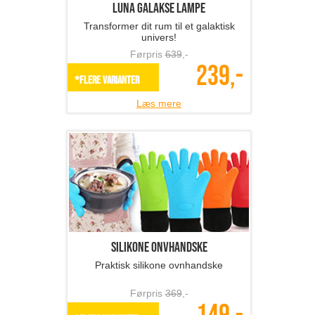
Luna Galakse lampe
Transformer dit rum til et galaktisk
univers!
Førpris
639
,-
239,-
*Flere varianter
Læs mere
Silikone onvhandske
Praktisk silikone ovnhandske
Førpris
369
,-