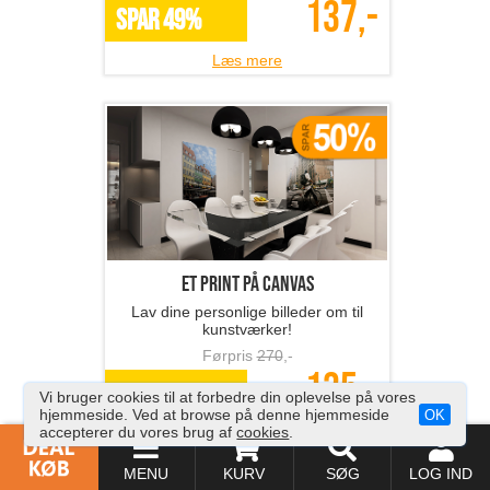
137,-
SPAR 49%
Læs mere
Et print på canvas
Lav dine personlige billeder om til
kunstværker!
Førpris
270
,-
135,-
*Flere varianter
Vi bruger cookies til at forbedre din oplevelse på vores
hjemmeside. Ved at browse på denne hjemmeside
OK
accepterer du vores brug af
cookies
.
Læs mere
MENU
KURV
SØG
LOG IND