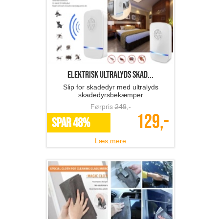
Elektrisk ultralyds skad...
Slip for skadedyr med ultralyds
skadedyrsbekæmper
Førpris
249
,-
129,-
SPAR 48%
Læs mere