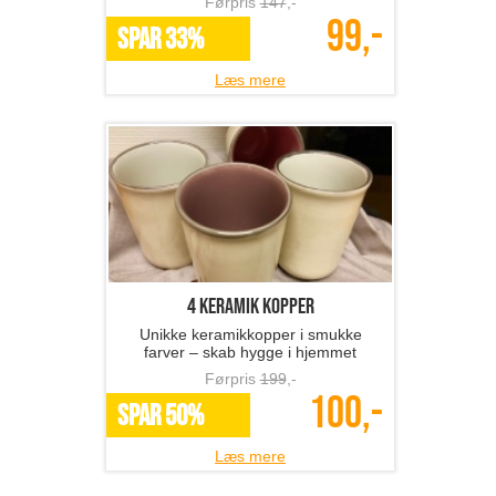
Førpris
147
,-
99,-
SPAR 33%
Læs mere
4 keramik kopper
Unikke keramikkopper i smukke
farver – skab hygge i hjemmet
Førpris
199
,-
100,-
SPAR 50%
Læs mere