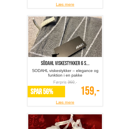
Læs mere
SÖDAHL viskestykker 6 s...
SODAHL viskestykker – elegance og
funktion i en pakke
Førpris
360
,-
159,-
SPAR 56%
Læs mere