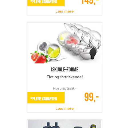
149,-
*Flere varianter
Læs mere
Iskugle-forme
Flot og forfriskende!
Førpris
229
,-
99,-
*Flere varianter
Læs mere