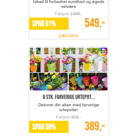
Isbad til forbedret sundhed og øgede
velvære
Førpris
1399
,-
549,-
SPAR 61%
Læs mere
8 stk. farverige urtepot...
Dekorer din altan med farverige
urtepotter
Førpris
919
,-
389,-
SPAR 58%