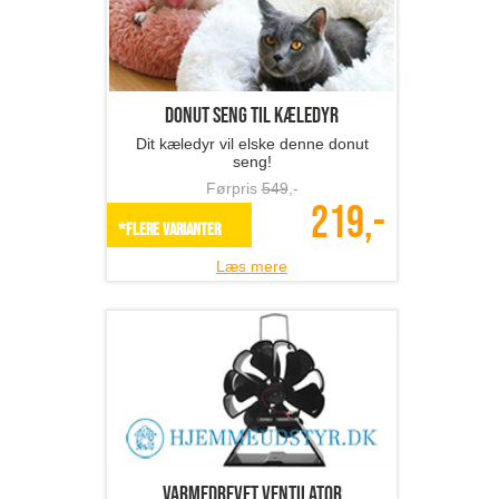
Donut seng til kæledyr
Dit kæledyr vil elske denne donut
seng!
Førpris
549
,-
219,-
*Flere varianter
Læs mere
Varmedrevet ventilator