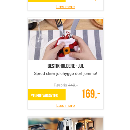
Læs mere
Bestikholdere - jul
Spred skøn julehygge derhjemme!
Førpris
449
,-
169,-
*Flere varianter
Læs mere