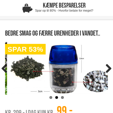
KÆMPE BESPARELSER
Spar op til 80% - Hvorfor betale for meget?
Bedre smag og færre urenheder i vandet..
SPAR 53%
99,-
Kr. 209
,- I dag kun kr.