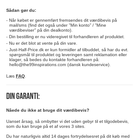
Sådan gør du:
Når købet er gennemført fremsendes dit værdibevis på
mail/sms (find det også under "Min konto" / "Mine
værdibeviser" på din dealkonto).
Din bestilling er nu videregivet til forhandleren af produktet.
Nu er det blot at vente på din vare.
Just-Half-Price.dk er kun formidler af tilbuddet, så har du evt.
spørgsmål til produktet og leveringen samt reklamation eller
klager, så bedes du kontakte forhandleren på:
hello@the99inspirations.com
(dansk kundeservice).
Læs
FAQ
.
Din garanti:
Nåede du ikke at bruge dit værdibevis?
Uanset årsag, så ombytter vi det uden gebyr til et tilgodebevis,
som du kan bruge på et af vores 3 sites.
Du har naturligvis altid 14 dages fortrydelsesret på dit køb med