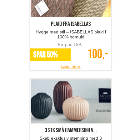
Plaid fra ISABELLAS
Hygge med stil – ISABELLAS plaid i
100% bomuld
Førpris
199
,-
100,-
SPAR 50%
Læs mere
3 stk små Hammershøi v...
Skab eksklusiv stemning med 3