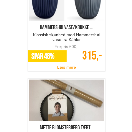
Hammershøi vase/krukke ...
Klassisk skønhed med Hammershøi
vase fra Kähler
Førpris
600
,-
315,-
SPAR 48%
Læs mere
Mette Blomsterberg tært...