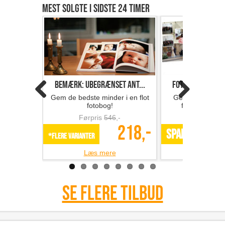
Mest solgte i sidste 24 timer
Bemærk: Ubegrænset ant...
Fotobog med 32 s
Gem de bedste minder i en flot
Gem minderne i 
fotobog!
fotobog fra F
Førpris
546
,-
Førpris
218,-
SPAR 49%
*Flere varianter
Læs mere
Læs m
Se flere tilbud