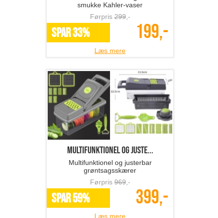
smukke Kahler-vaser
Førpris
299
,-
199,-
SPAR 33%
Læs mere
Multifunktionel og juste...
Multifunktionel og justerbar
grøntsagsskærer
Førpris
969
,-
399,-
SPAR 59%
Læs mere