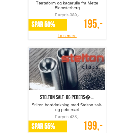
Tærteform og kagerulle fra Mette
Blomsterberg
Førpris
389
,-
195,-
SPAR 50%
Læs mere
Stelton salt- og pebers�...
Stilren borddækning med Stelton salt-
og pebersæt
Førpris
438
,-
199,-
SPAR 55%