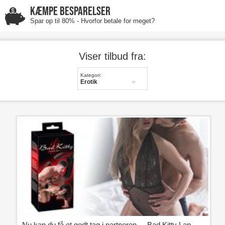
KÆMPE BESPARELSER
Spar op til 80% - Hvorfor betale for meget?
Viser tilbud fra:
Kategori:
Erotik
Nu kan du få et godt tag i partneren.. - Bad Kitty Lap