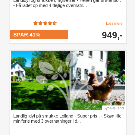
Landidyl og smukke omgivelser - Ferien går til Maribo..
- Få ladet op med 4 dejlige overnatn...
Læs mere
949,-
SPAR 41%
Sydsjælland
Landlig idyl på smukke Lolland - Super pris.. - Skøn lille
miniferie med 3 overnatninger i d...