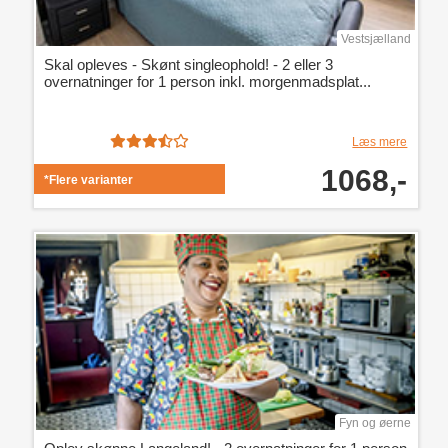
Vestsjælland
Skal opleves - Skønt singleophold! - 2 eller 3
overnatninger for 1 person inkl. morgenmadsplat...
Læs mere
1068,-
*Flere varianter
Fyn og øerne