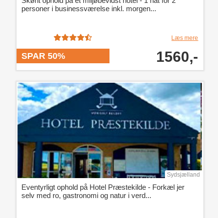
Skønt ophold på et miljøbevidst hotel - 1 nat for 2
personer i businessværelse inkl. morgen...
Læs mere
1560,-
SPAR 50%
Sydsjælland
Eventyrligt ophold på Hotel Præstekilde - Forkæl jer
selv med ro, gastronomi og natur i verd...