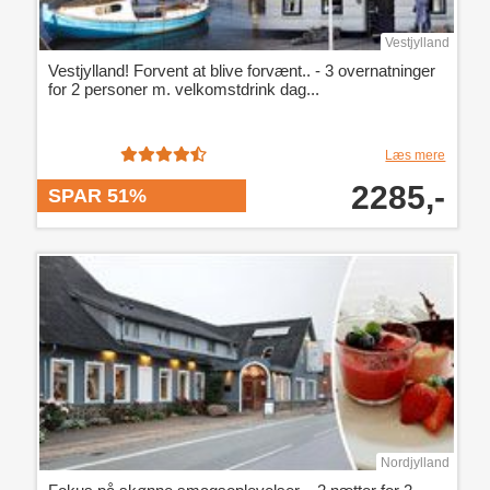
Vestjylland
Vestjylland! Forvent at blive forvænt.. - 3 overnatninger
for 2 personer m. velkomstdrink dag...
Læs mere
2285,-
SPAR 51%
Nordjylland