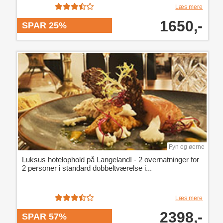
Læs mere
1650,-
SPAR 25%
Fyn og øerne
Luksus hotelophold på Langeland! - 2 overnatninger for
2 personer i standard dobbeltværelse i...
Læs mere
2398,-
SPAR 57%