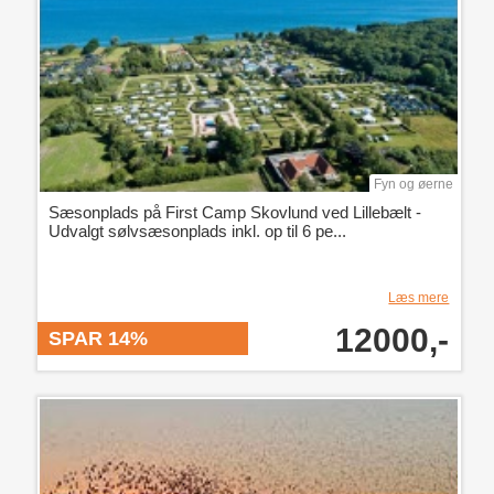
Fyn og øerne
Sæsonplads på First Camp Skovlund ved Lillebælt -
Udvalgt sølvsæsonplads inkl. op til 6 pe...
Læs mere
12000,-
SPAR 14%