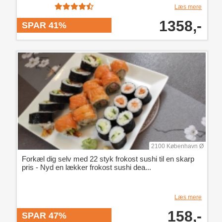
Læs mere
1358,-
SPAR 41%
2100 København Ø
Forkæl dig selv med 22 styk frokost sushi til en skarp
pris - Nyd en lækker frokost sushi dea...
Læs mere
158,-
SPAR 47%