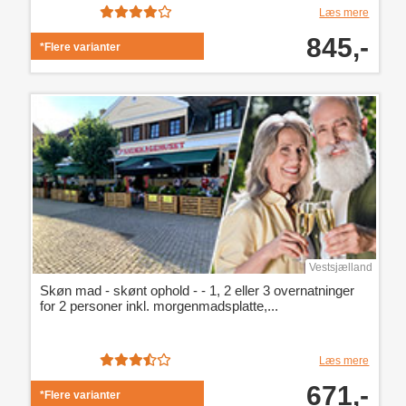
Læs mere
845,-
*Flere varianter
Vestsjælland
Skøn mad - skønt ophold - - 1, 2 eller 3 overnatninger
for 2 personer inkl. morgenmadsplatte,...
Læs mere
671,-
*Flere varianter