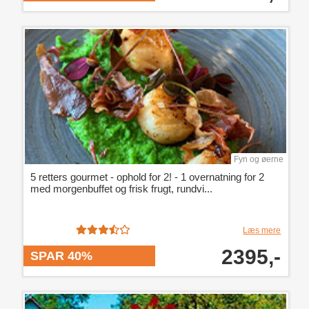
Fyn og øerne
5 retters gourmet - ophold for 2! - 1 overnatning for 2
med morgenbuffet og frisk frugt, rundvi...
Læs mere
2395,-
SPAR 40%