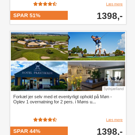
Læs mere
1398,-
SPAR 51%
Sydsjælland
Forkæl jer selv med et eventyrligt ophold på Møn -
Oplev 1 overnatning for 2 pers. i Møns u...
Læs mere
1398,-
SPAR 44%