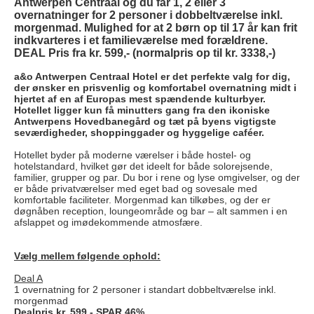
Antwerpen Centraal og du får 1, 2 eller 3
overnatninger for 2 personer i dobbeltværelse inkl.
morgenmad. Mulighed for at 2 børn op til 17 år kan frit
indkvarteres i et familieværelse med forældrene.
DEAL Pris fra kr. 599,- (normalpris op til kr. 3338,-)
a&o Antwerpen Centraal Hotel er det perfekte valg for dig,
der ønsker en prisvenlig og komfortabel overnatning midt i
hjertet af en af Europas mest spændende kulturbyer.
Hotellet ligger kun få minutters gang fra den ikoniske
Antwerpens Hovedbanegård og tæt på byens vigtigste
seværdigheder, shoppinggader og hyggelige caféer.
Hotellet byder på moderne værelser i både hostel- og
hotelstandard, hvilket gør det ideelt for både solorejsende,
familier, grupper og par. Du bor i rene og lyse omgivelser, og der
er både privatværelser med eget bad og sovesale med
komfortable faciliteter. Morgenmad kan tilkøbes, og der er
døgnåben reception, loungeområde og bar – alt sammen i en
afslappet og imødekommende atmosfære.
Vælg mellem følgende ophold:
Deal A
1 overnatning for 2 personer i standart dobbeltværelse inkl.
morgenmad
Dealpris kr. 599,- SPAR 46%