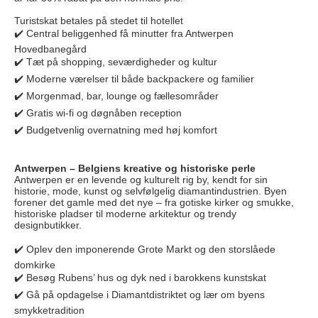
Turistskat betales på stedet til hotellet
✔️ Central beliggenhed få minutter fra Antwerpen
Hovedbanegård
✔️ Tæt på shopping, seværdigheder og kultur
✔️ Moderne værelser til både backpackere og familier
✔️ Morgenmad, bar, lounge og fællesområder
✔️ Gratis wi-fi og døgnåben reception
✔️ Budgetvenlig overnatning med høj komfort
Antwerpen – Belgiens kreative og historiske perle
Antwerpen er en levende og kulturelt rig by, kendt for sin
historie, mode, kunst og selvfølgelig diamantindustrien. Byen
forener det gamle med det nye – fra gotiske kirker og smukke,
historiske pladser til moderne arkitektur og trendy
designbutikker.
✔️ Oplev den imponerende Grote Markt og den storslåede
domkirke
✔️ Besøg Rubens’ hus og dyk ned i barokkens kunstskat
✔️ Gå på opdagelse i Diamantdistriktet og lær om byens
smykketradition