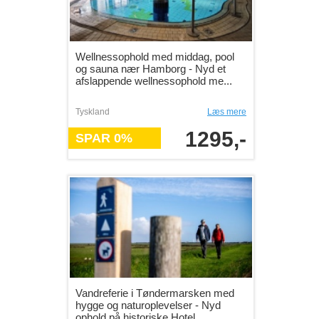
Wellnessophold med middag, pool
og sauna nær Hamborg - Nyd et
afslappende wellnessophold me...
Tyskland
Læs mere
1295,-
SPAR 0%
Vandreferie i Tøndermarsken med
hygge og naturoplevelser - Nyd
ophold på historiske Hotel ...