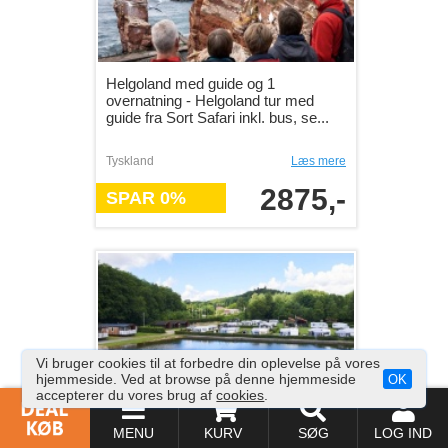
Helgoland med guide og 1
overnatning - Helgoland tur med
guide fra Sort Safari inkl. bus, se...
Tyskland
Læs mere
2875,-
SPAR 0%
Vi bruger cookies til at forbedre din oplevelse på vores
hjemmeside. Ved at browse på denne hjemmeside
OK
accepterer du vores brug af
cookies
.
hygge i campinghytte med natur, ro
og familietid - Nyd en fleksibel
MENU
KURV
SØG
LOG IND