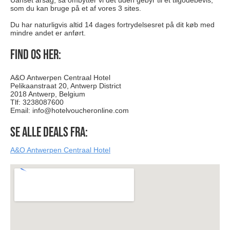
Uanset årsag, så ombytter vi det uden gebyr til et tilgodebevis,
som du kan bruge på et af vores 3 sites.
Du har naturligvis altid 14 dages fortrydelsesret på dit køb med
mindre andet er anført.
Find os her:
A&O Antwerpen Centraal Hotel
Pelikaanstraat 20, Antwerp District
2018 Antwerp, Belgium
Tlf: 3238087600
Email:
info@hotelvoucheronline.com
Se alle deals fra:
A&O Antwerpen Centraal Hotel