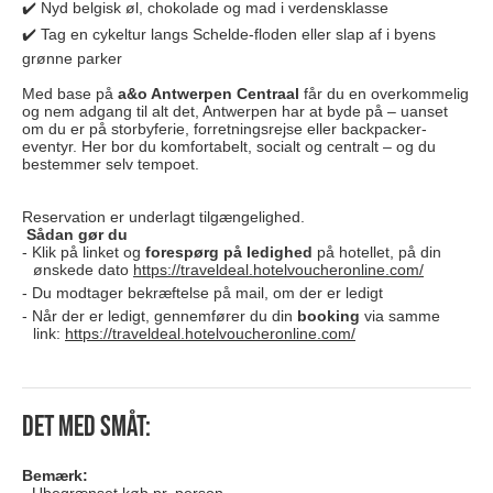
✔️ Nyd belgisk øl, chokolade og mad i verdensklasse
✔️ Tag en cykeltur langs Schelde-floden eller slap af i byens
grønne parker
Med base på
a&o Antwerpen Centraal
får du en overkommelig
og nem adgang til alt det, Antwerpen har at byde på – uanset
om du er på storbyferie, forretningsrejse eller backpacker-
eventyr. Her bor du komfortabelt, socialt og centralt – og du
bestemmer selv tempoet.
Reservation er underlagt tilgængelighed.
Sådan gør du
Klik på linket og
forespørg på
ledighed
på hotellet, på din
ønskede dato
https://traveldeal.hotelvoucheronline.com/
Du modtager bekræftelse på mail, om der er ledigt
Når der er ledigt, gennemfører du din
booking
via samme
link:
https://traveldeal.hotelvoucheronline.com/
Det med småt:
Bemærk: