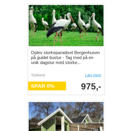
Oplev storkeparadiset Bergenhusen
på guidet bustur - Tag med på en
unik dagstur med storke...
Tyskland
Læs mere
975,-
SPAR 0%