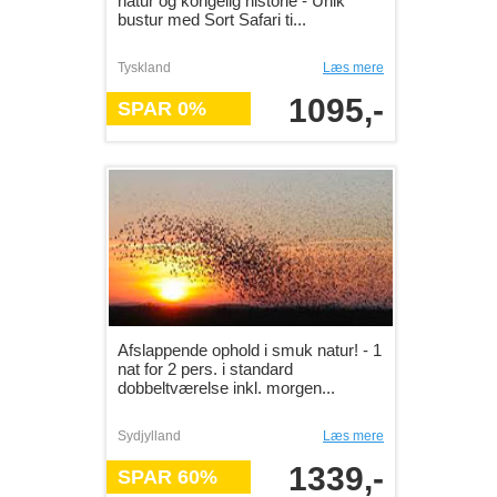
natur og kongelig historie - Unik
bustur med Sort Safari ti...
Tyskland
Læs mere
1095,-
SPAR 0%
Afslappende ophold i smuk natur! - 1
nat for 2 pers. i standard
dobbeltværelse inkl. morgen...
Sydjylland
Læs mere
1339,-
SPAR 60%