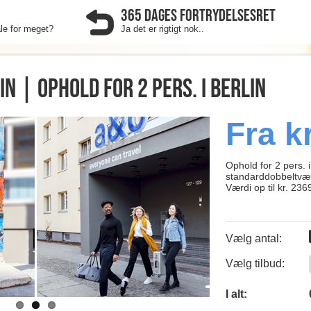
365 DAGES FORTRYDELSESRET
ale for meget?
Ja det er rigtigt nok..
n | Ophold for 2 pers. i Berlin
Fra k
Ophold for 2 pers. i 
standarddobbeltvær
Værdi op til kr. 236
Vælg antal:
Vælg tilbud:
0
I alt: