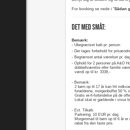
For booking se nede i "
Sådan g
Det med småt:
Bemærk:
Ubegrænset køb pr. person
Der tages forbehold for prisændri
Begrænset antal værelser pr. dag 
Ophold for 2 personer på A&O Hote
dobbeltværelse eller familie væ
værdi op til kr. 3338,-
Bemærk:
2 børn op til 17 år kan frit indkv
forældrene, morgenbuffet 50 % r
Gratis wi-fi-forbindelse på de off
Lokal skat er gældende i visse by
Evt. Tilkøb:
Parkering: 10 EUR pr. dag
Morgenmad til børn op til 6 år er
rabat fra den faste pris.