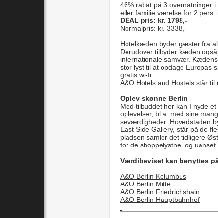
46% rabat på 3 overnatninger i
eller familie værelse for 2 pers
DEAL pris: kr. 1798,-
Normalpris: kr. 3338,-
Hotelkæden byder gæster fra all
Derudover tilbyder kæden også s
internationale samvær. Kædens
stor lyst til at opdage Europ
gratis wi-fi.
A&O Hotels and Hostels står ti
Oplev skønne Berlin
Med tilbuddet her kan I nyde et 
oplevelser, bl.a. med sine mang
seværdigheder. Hovedstaden byd
East Side Gallery, står på de f
pladsen samler det tidligere Øs
for de shoppelystne, og uanset o
Værdibeviset kan benyttes på 
A&O Berlin Kolumbus
A&O Berlin Mitte
A&O Berlin Friedrichshain
A&O Berlin Hauptbahnhof