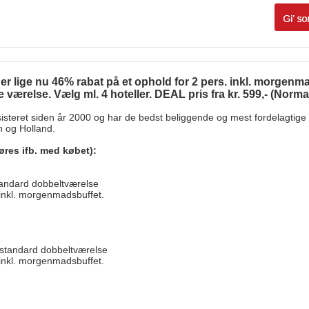
der lige nu 46% rabat på et ophold for 2 pers. inkl. morgenmad
 værelse. Vælg ml. 4 hoteller. DEAL pris fra kr. 599,- (Normalp
isteret siden år 2000 og har de bedst beliggende og mest fordelagtige
en og Holland.
øres ifb. med købet):
tandard dobbeltværelse
. inkl. morgenmadsbuffet.
 standard dobbeltværelse
. inkl. morgenmadsbuffet.