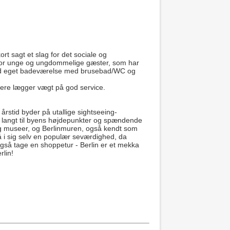
t sagt et slag for det sociale og
 for unge og ungdommelige gæster, som har
dard eget badeværelse med brusebad/WC og
ere lægger vægt på god service.
årstid byder på utallige sightseeing-
ke langt til byens højdepunkter og spændende
og museer, og Berlinmuren, også kendt som
å i sig selv en populær seværdighed, da
også tage en shoppetur - Berlin er et mekka
rlin!