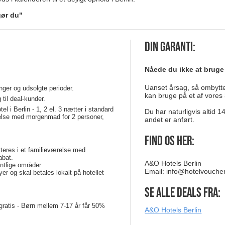
ør du"
Din garanti:
Nåede du ikke at bruge
Uanset årsag, så ombytter
nger og udsolgte perioder.
kan bruge på et af vores 
til deal-kunder.
l i Berlin - 1, 2 el. 3 nætter i standard
Du har naturligvis altid 
relse med morgenmad for 2 personer,
andet er anført.
Find os her:
arteres i et familieværelse med
abat.
A&O Hotels Berlin
entlige områder
Email:
info@hotelvouche
er og skal betales lokalt på hotellet
Se alle deals fra:
 gratis - Børn mellem 7-17 år får 50%
A&O Hotels Berlin