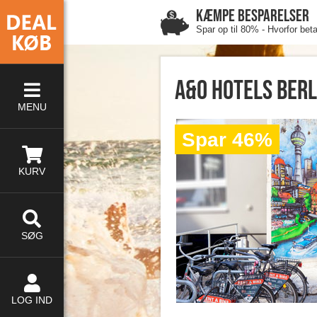
KÆMPE BESPARELSER
Spar op til 80% - Hvorfor bet
A&O Hotels Berli
MENU
Spar 46%
KURV
SØG
LOG IND