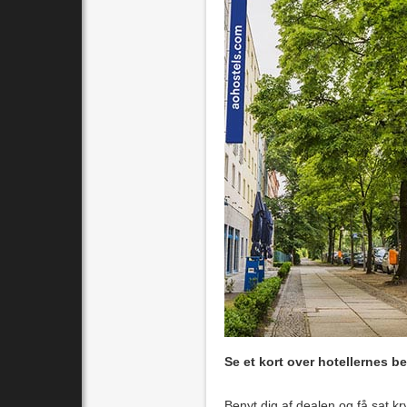
Se et kort over hotellernes 
Benyt dig af dealen og få sat kry