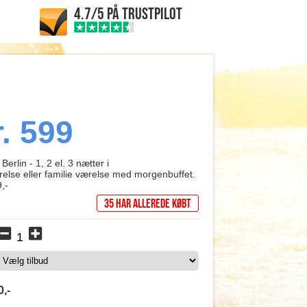
4.7/5 PÅ TRUSTPILOT
r. 599
Berlin - 1, 2 el. 3 nætter i
else eller familie værelse med morgenbuffet.
9,-
35 har allerede købt
0
,-