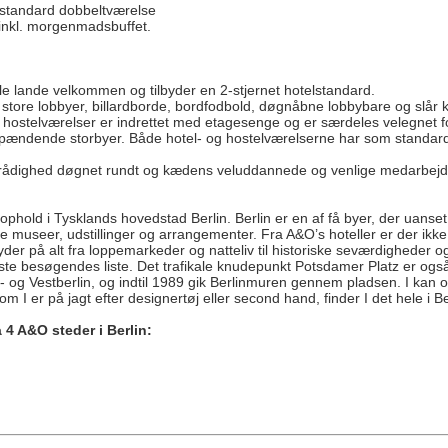
 standard dobbeltværelse
. inkl. morgenmadsbuffet.
e lande velkommen og tilbyder en 2-stjernet hotelstandard.
tore lobbyer, billardborde, bordfodbold, døgnåbne lobbybare og slår kor
 hostelværelser er indrettet med etagesenge og er særdeles velegnet
as spændende storbyer. Både hotel- og hostelværelserne har som stan
l rådighed døgnet rundt og kædens veluddannede og venlige medarbejd
ophold i Tysklands hovedstad Berlin. Berlin er en af få byer, der uanset 
e museer, udstillinger og arrangementer. Fra A&O’s hoteller er der ik
er på alt fra loppemarkeder og natteliv til historiske seværdigheder 
leste besøgendes liste. Det trafikale knudepunkt Potsdamer Platz er ogs
t- og Vestberlin, og indtil 1989 gik Berlinmuren gennem pladsen. I kan 
m I er på jagt efter designertøj eller second hand, finder I det hele i Be
4 A&O steder i Berlin: