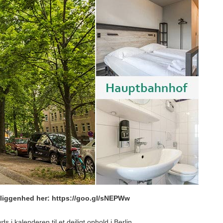
beliggenhed her: https://goo.gl/sNEPWw
ds i kalenderen til et dejligt ophold i Berlin.