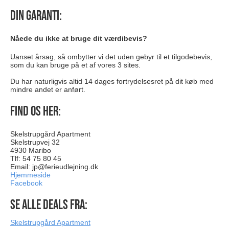
Din garanti:
Nåede du ikke at bruge dit værdibevis?
Uanset årsag, så ombytter vi det uden gebyr til et tilgodebevis,
som du kan bruge på et af vores 3 sites.
Du har naturligvis altid 14 dages fortrydelsesret på dit køb med
mindre andet er anført.
Find os her:
Skelstrupgård Apartment
Skelstrupvej 32
4930 Maribo
Tlf: 54 75 80 45
Email:
jp@ferieudlejning.dk
Hjemmeside
Facebook
Se alle deals fra:
Skelstrupgård Apartment