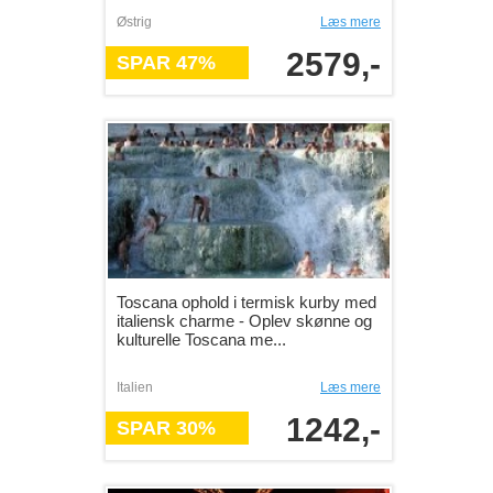
Østrig
Læs mere
2579,-
SPAR 47%
Toscana ophold i termisk kurby med
italiensk charme - Oplev skønne og
kulturelle Toscana me...
Italien
Læs mere
1242,-
SPAR 30%