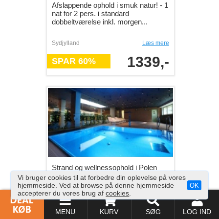
Afslappende ophold i smuk natur! - 1
nat for 2 pers. i standard
dobbeltværelse inkl. morgen...
Sydjylland
Læs mere
1339,-
SPAR 60%
Strand og wellnessophold i Polen
med 3 overnatninger - 3
Vi bruger cookies til at forbedre din oplevelse på vores
overnatninger på Golden Tulip
hjemmeside. Ved at browse på denne hjemmeside
OK
Mied...
accepterer du vores brug af
cookies
.
Polen
Læs mere
MENU
KURV
SØG
LOG IND