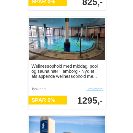
825,-
SPAR 0%
Wellnessophold med middag, pool
og sauna nær Hamborg - Nyd et
afslappende wellnessophold me...
Tyskland
Læs mere
1295,-
SPAR 0%