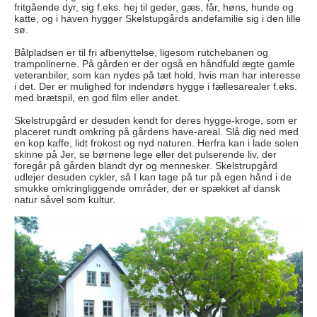
fritgående dyr, sig f.eks. hej til geder, gæs, får, høns, hunde og
katte, og i haven hygger Skelstupgårds andefamilie sig i den lille
sø.
Bålpladsen er til fri afbenyttelse, ligesom rutchebanen og
trampolinerne. På gården er der også en håndfuld ægte gamle
veteranbiler, som kan nydes på tæt hold, hvis man har interesse
i det. Der er mulighed for indendørs hygge i fællesarealer f.eks.
med brætspil, en god film eller andet.
Skelstrupgård er desuden kendt for deres hygge-kroge, som er
placeret rundt omkring på gårdens have-areal. Slå dig ned med
en kop kaffe, lidt frokost og nyd naturen. Herfra kan i lade solen
skinne på Jer, se børnene lege eller det pulserende liv, der
foregår på gården blandt dyr og mennesker. Skelstrupgård
udlejer desuden cykler, så I kan tage på tur på egen hånd i de
smukke omkringliggende områder, der er spækket af dansk
natur såvel som kultur.