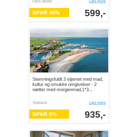
Flere steder
Læs mere
599,-
SPAR 46%
Stemningsfuldt 3 stjernet med mad,
kultur og smukke omgivelser - 2
nætter med morgenmad,1*3...
Tyskland
Læs mere
935,-
SPAR 0%