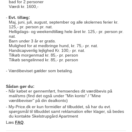
bad for 2 personer
Værdi kr. 1600,-
Evt. tillæg:
Maj, juni, juli, august, september og alle skolernes ferier kr.
125,- pr. person pr. nat.
Helligdags- og weekendtillæg hele året kr. 125,- pr. person pr.
nat.
Barn under 3 år er gratis.
Mulighed for at medbringe hund, kr. 75,- pr. nat.
Handicapvenlig lejlighed Kr. 100,- pr. nat.
Tilkøb morgenmad kr. 85,- pr. person
Tilkøb sengelinned kr. 85,- pr. person
Værdibeviset gælder som betaling.
Sådan gør du:
Når købet er gennemført, fremsendes dit værdibevis på
mail/sms (find det også under "Min konto" / "Mine
værdibeviser" på din dealkonto)
My-Price.dk er kun formidler af tilbuddet, så har du evt.
spørgsmål til tilbuddet samt reklamation eller klager, så bedes
du kontakte
Skelstrupgård Apartment
Læs
FAQ
.