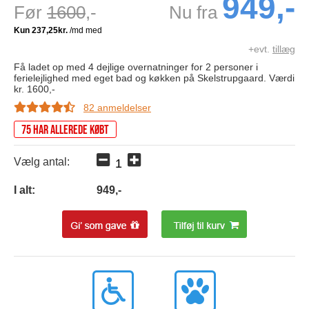
949,-
Før
1600
,-
Nu fra
+evt.
tillæg
Få ladet op med 4 dejlige overnatninger for 2 personer i
ferielejlighed med eget bad og køkken på Skelstrupgaard. Værdi
kr. 1600,-
82 anmeldelser
75 har allerede købt
Vælg antal:
I alt:
949
,-