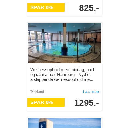
825,-
SPAR 0%
Wellnessophold med middag, pool
og sauna nær Hamborg - Nyd et
afslappende wellnessophold me...
Tyskland
Læs mere
1295,-
SPAR 0%