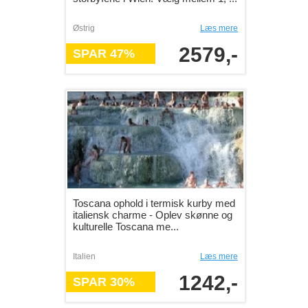
Østrig
Læs mere
2579,-
SPAR 47%
Toscana ophold i termisk kurby med
italiensk charme - Oplev skønne og
kulturelle Toscana me...
Italien
Læs mere
1242,-
SPAR 30%