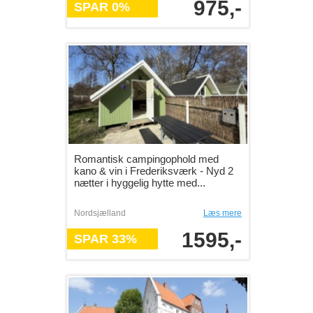
975,-
SPAR 0%
Romantisk campingophold med
kano & vin i Frederiksværk - Nyd 2
nætter i hyggelig hytte med...
Nordsjælland
Læs mere
1595,-
SPAR 33%