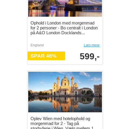
Ophold i London med morgenmad
for 2 personer - Bo centralt i London
på A&O London Docklands...
England
Læs mere
599,-
SPAR 46%
Oplev Wien med hotelophold og
morgenmad for 2 - Tag på
storbyferie i Wien. Vælg mellem 1, ...