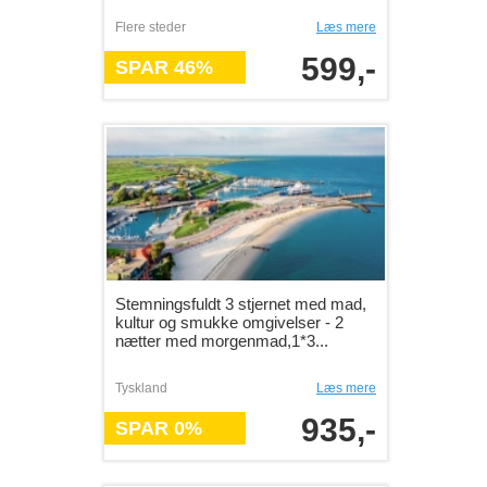
Flere steder
Læs mere
599,-
SPAR 46%
Stemningsfuldt 3 stjernet med mad,
kultur og smukke omgivelser - 2
nætter med morgenmad,1*3...
Tyskland
Læs mere
935,-
SPAR 0%