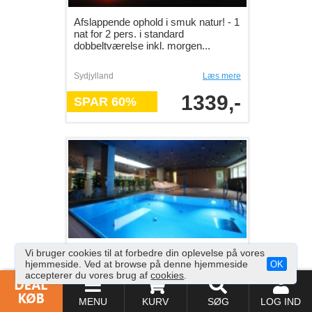
Afslappende ophold i smuk natur! - 1
nat for 2 pers. i standard
dobbeltværelse inkl. morgen...
Sydjylland
Læs mere
1339,-
SPAR 60%
Vi bruger cookies til at forbedre din oplevelse på vores
Strand og wellnessophold i Polen
hjemmeside. Ved at browse på denne hjemmeside
OK
med 3 overnatninger - 3
accepterer du vores brug af
cookies
.
overnatninger på Golden Tulip
Mied...
MENU
KURV
SØG
LOG IND
Polen
Læs mere