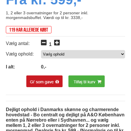
1, 2 eller 3 overnatninger for 2 personer inkl.
morgenmadsbuffet. Værdi op til kr. 3338,-
119 har allerede købt
Vælg antal:
Vælg ophold:
0
I alt:
0
,-
Dejligt ophold i Danmarks skønne og charmerende
hovedstad - Bo centralt og dejligt på A&O København
enten på Nørrebro eller i Sydhavnen... og vælg
mellem 1, 2 eller 3 overnatninger for 2 personer inkl.
morgenmad. Dealpris fra kr. 599,- (Normalpris op til kr.