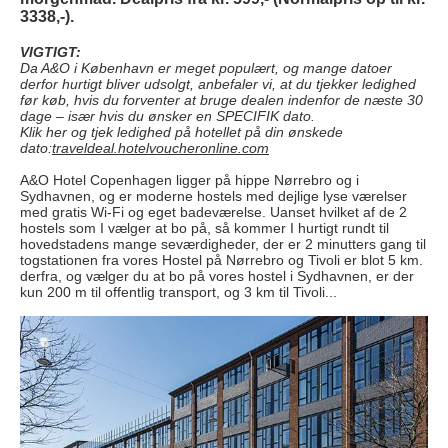
3338,-).
VIGTIGT:
Da A&O i København er meget populært, og mange datoer
derfor hurtigt bliver udsolgt, anbefaler vi, at du tjekker ledighed
før køb, hvis du forventer at bruge dealen indenfor de næste 30
dage – især hvis du ønsker en SPECIFIK dato.
Klik her og tjek ledighed på hotellet på din ønskede
dato:
traveldeal.hotelvoucheronline.com
A&O Hotel Copenhagen ligger på hippe Nørrebro og i
Sydhavnen, og er moderne hostels med dejlige lyse værelser
med gratis Wi-Fi og eget badeværelse. Uanset hvilket af de 2
hostels som I vælger at bo på, så kommer I hurtigt rundt til
hovedstadens mange seværdigheder, der er 2 minutters gang til
togstationen fra vores Hostel på Nørrebro og
Tivoli er blot 5 km.
derfra
, og vælger du at bo på vores hostel i Sydhavnen, er der
kun 200 m til offentlig transport, og 3 km til Tivoli...