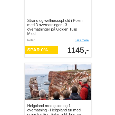
Strand og wellnessophold i Polen
med 3 overnatninger - 3
overnatninger på Golden Tulip
Mied...
Polen
Læs mere
1145,-
SPAR 0%
Helgoland med guide og 1
overnatning - Helgoland tur med
guide fra Sort Safari inkl. bus, se...