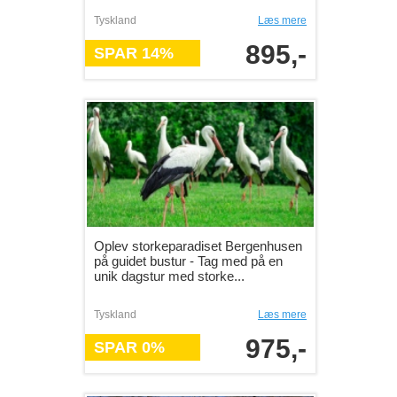
Tyskland
Læs mere
895,-
SPAR 14%
Oplev storkeparadiset Bergenhusen
på guidet bustur - Tag med på en
unik dagstur med storke...
Tyskland
Læs mere
975,-
SPAR 0%