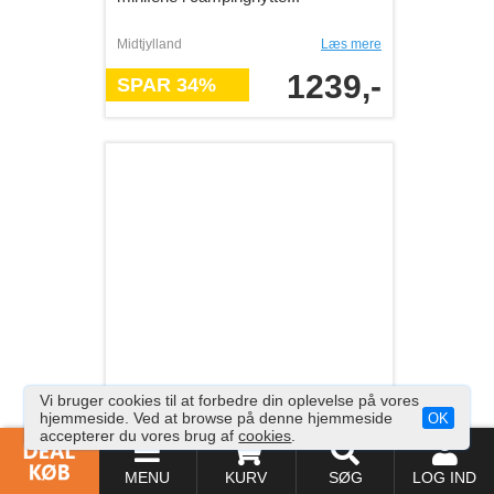
Guidet Helgoland udflugt med unikt
fugleliv og historie - 1 dags guidet
Helgoland tur med se...
Tyskland
Læs mere
1275,-
SPAR 0%
Vi bruger cookies til at forbedre din oplevelse på vores
hjemmeside. Ved at browse på denne hjemmeside
OK
accepterer du vores brug af
cookies
.
MENU
KURV
SØG
LOG IND