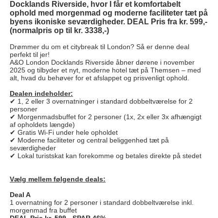
Docklands Riverside, hvor I får et komfortabelt
ophold med morgenmad og moderne faciliteter tæt på
byens ikoniske seværdigheder. DEAL Pris fra kr. 599,-
(normalpris op til kr. 3338,-)
Drømmer du om et citybreak til London? Så er denne deal
perfekt til jer!
A&O London Docklands Riverside åbner dørene i november
2025 og tilbyder et nyt, moderne hotel tæt på Themsen – med
alt, hvad du behøver for et afslappet og prisvenligt ophold.
Dealen indeholder:
✔ 1, 2 eller 3 overnatninger i standard dobbeltværelse for 2
personer
✔ Morgenmadsbuffet for 2 personer (1x, 2x eller 3x afhængigt
af opholdets længde)
✔ Gratis Wi-Fi under hele opholdet
✔ Moderne faciliteter og central beliggenhed tæt på
seværdigheder
✔ Lokal turistskat kan forekomme og betales direkte på stedet
Vælg mellem følgende deals:
Deal A
1 overnatning for 2 personer i standard dobbeltværelse inkl.
morgenmad fra buffet