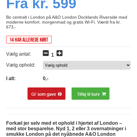
Fra kr. 599
Bo centralt i London på A&O London Docklands Riverside med
moderne komfort, morgenmad og gratis Wi-Fi. Værdi fra kr.
673,-
14 har allerede købt
Vælg antal:
Vælg ophold:
0
I alt:
0
,-
Forkæl jer selv med et ophold i hjertet af London –
med stor besparelse. Nyd 1, 2 eller 3 overnatninger i
smukke London på det nyåbnede A&O London