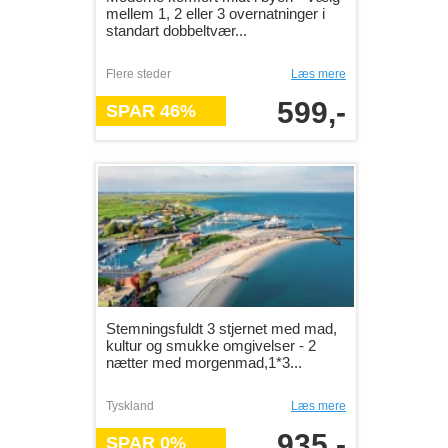
mellem 1, 2 eller 3 overnatninger i
standart dobbeltvær...
Flere steder
Læs mere
599,-
SPAR 46%
Stemningsfuldt 3 stjernet med mad,
kultur og smukke omgivelser - 2
nætter med morgenmad,1*3...
Tyskland
Læs mere
935,-
SPAR 0%