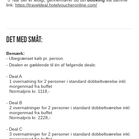
3. Når der er ledigt, gennemfører du din
booking
via samme
link:
https://traveldeal.hotelvoucheronline.com/
Det med småt:
Bemærk:
Ubegrænset køb pr. person.
Dealen er gældende til én af følgende deals:
Deal A
1 overnatning for 2 personer i standard dobbeltværelse inkl.
morgenmad fra buffet
Normalpris kr. 1118,-
Deal B
2 overnatninger for 2 personer i standard dobbeltværelse inkl.
morgenmad fra buffet
Normalpris kr. 2228,-
Deal C
3 overnatninger for 2 personer i standard dobbeltværelse inkl.