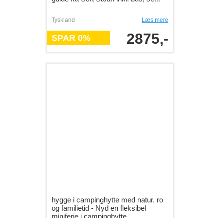
Tyskland
Læs mere
2875,-
SPAR 0%
hygge i campinghytte med natur, ro
og familietid - Nyd en fleksibel
miniferie i campinghytte...
Midtjylland
Læs mere
1239,-
SPAR 34%