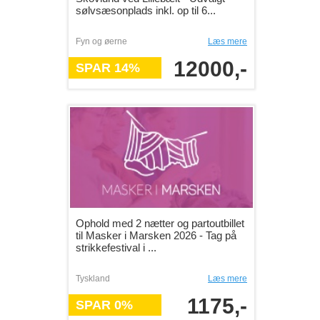
sølvsæsonplads inkl. op til 6...
Fyn og øerne
Læs mere
12000,-
SPAR 14%
Ophold med 2 nætter og partoutbillet
til Masker i Marsken 2026 - Tag på
strikkefestival i ...
Tyskland
Læs mere
1175,-
SPAR 0%