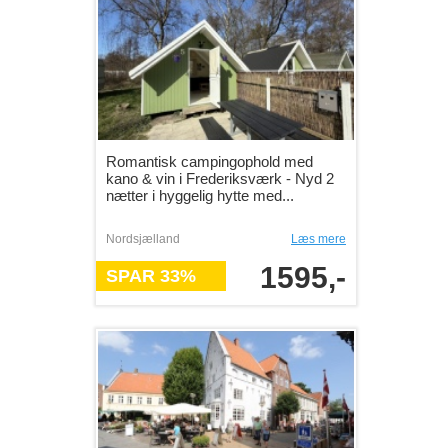
Romantisk campingophold med
kano & vin i Frederiksværk - Nyd 2
nætter i hyggelig hytte med...
Nordsjælland
Læs mere
1595,-
SPAR 33%