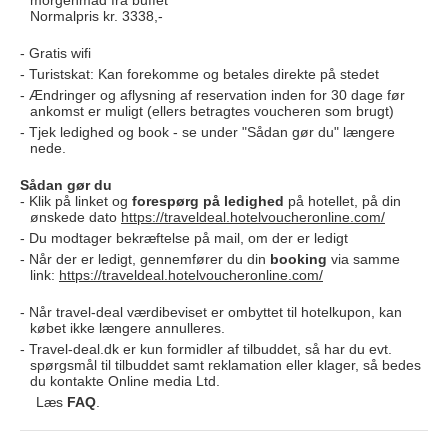
morgenmad fra buffet
Normalpris kr. 3338,-
Gratis wifi
Turistskat: Kan forekomme og betales direkte på stedet
Ændringer og aflysning af reservation inden for 30 dage før
ankomst er muligt (ellers betragtes voucheren som brugt)
Tjek ledighed og book - se under "Sådan gør du" længere
nede.
Sådan gør du
Klik på linket og
forespørg på
ledighed
på hotellet, på din
ønskede dato
https://traveldeal.hotelvoucheronline.com/
Du modtager bekræftelse på mail, om der er ledigt
Når der er ledigt, gennemfører du din
booking
via samme
link:
https://traveldeal.hotelvoucheronline.com/
Når travel-deal værdibeviset er ombyttet til hotelkupon, kan
købet ikke længere annulleres.
Travel-deal.dk er kun formidler af tilbuddet, så har du evt.
spørgsmål til tilbuddet samt reklamation eller klager, så bedes
du kontakte Online media Ltd.
Læs
FAQ
.