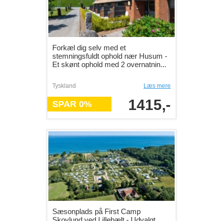
Forkæl dig selv med et
stemningsfuldt ophold nær Husum -
Et skønt ophold med 2 overnatnin...
Tyskland
Læs mere
1415,-
SPAR 0%
Sæsonplads på First Camp
Skovlund ved Lillebælt - Udvalgt