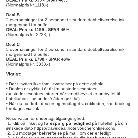
DEAL Pris kr. 599 - SPAR 46%
(Normalpris kr.1118,-)
Deal B
2 overnatninger for 2 personer i standard dobbeltværelse inkl.
morgenmad fra buffet
DEAL Pris kr. 1199 - SPAR 46%
(Normalpris kr. 2228,-)
Deal C
3 overnatninger for 2 personer i standard dobbeltværelse inkl.
morgenmad fra buffet
DEAL Pris kr. 1798 - SPAR 46%
(Normalpris kr. 3338,-)
Vigtigt:
• Der tilbydes ikke familieværelser på dette ophold.
• Dealen er gyldig i ét år fra udstedelsesdatoen
(udstedelsesdatoen starter når værdibeviset er ombyttet til
hotelkupon - se under 'sådan gør du')
• Når du har købt dealen og modtaget værdikoden, kan booking
foretages via link
Reservation er underlagt tilgængelighed.
1. Klik på linket og
forespørg på
ledighed
på hotellet, på din
ønskede dato
https://traveldeal.hotelvoucheronline.com/
2. Du modtager bekræftelse på mail, om der er ledigt