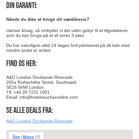
Din garanti:
Nåede du ikke at bruge dit værdibevis?
Uanset årsag, så ombytter vi det uden gebyr til et tilgodebevis,
som du kan bruge på et af vores 3 sites.
Du har naturligvis altid 14 dages fortrydelsesret på dit køb med
mindre andet er anført.
Find os her:
A&O London Docklands Riverside
265a Rotherhithe Street, Southwark
SE16 5HW London
Tlf: +44 20 7231 1001
Email:
info@hotelvoucheronline.com
Se alle deals fra:
A&O London Docklands Riverside