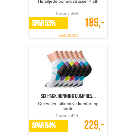
Højtaljede bomuldstrusser 4 stk
Førpris
399
,-
189,-
SPAR 53%
Læs mere
Six Pack Running Compres...
Oplev den ultimative komfort og
støtte
Førpris
499
,-
229,-
SPAR 54%