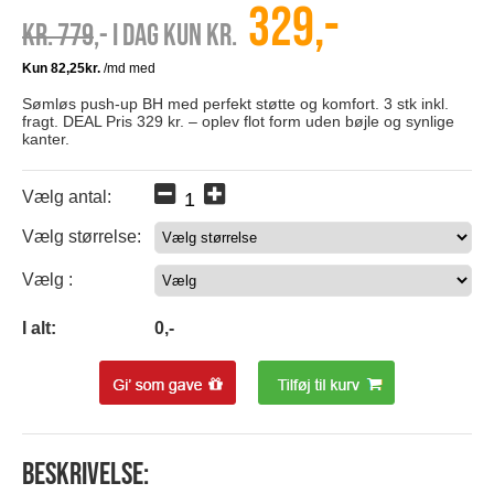
329,-
Kr. 779
,- I dag kun kr.
Sømløs push-up BH med perfekt støtte og komfort. 3 stk inkl.
fragt. DEAL Pris 329 kr. – oplev flot form uden bøjle og synlige
kanter.
Vælg antal:
Vælg størrelse:
0
Vælg :
0
I alt:
0
,-
Beskrivelse: