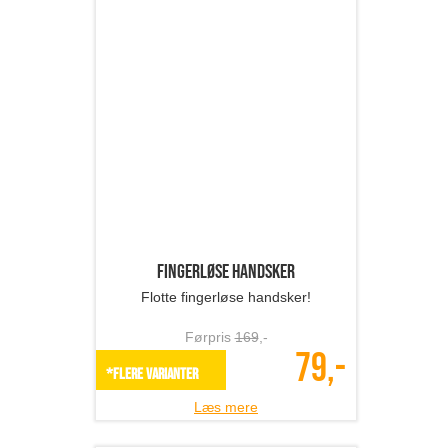
Hue med LED pandelampe
Perfekt til de kolde, mørke dage!
Førpris
339
,-
129,-
SPAR 62%
Læs mere