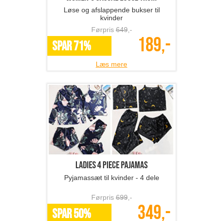
Løse og afslappende bukser til
kvinder
Førpris
649
,-
189,-
SPAR 71%
Læs mere
Ladies 4 Piece Pajamas
Pyjamassæt til kvinder - 4 dele
Førpris
699
,-
349,-
SPAR 50%