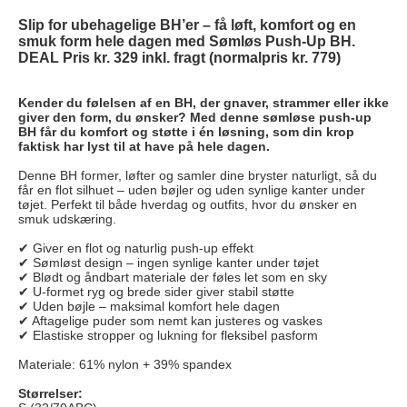
Slip for ubehagelige BH’er – få løft, komfort og en
smuk form hele dagen med Sømløs Push-Up BH.
DEAL Pris kr. 329 inkl. fragt (normalpris kr. 779)
Kender du følelsen af en BH, der gnaver, strammer eller ikke
giver den form, du ønsker? Med denne sømløse push-up
BH får du komfort og støtte i én løsning, som din krop
faktisk har lyst til at have på hele dagen.
Denne BH former, løfter og samler dine bryster naturligt, så du
får en flot silhuet – uden bøjler og uden synlige kanter under
tøjet. Perfekt til både hverdag og outfits, hvor du ønsker en
smuk udskæring.
✔ Giver en flot og naturlig push-up effekt
✔ Sømløst design – ingen synlige kanter under tøjet
✔ Blødt og åndbart materiale der føles let som en sky
✔ U-formet ryg og brede sider giver stabil støtte
✔ Uden bøjle – maksimal komfort hele dagen
✔ Aftagelige puder som nemt kan justeres og vaskes
✔ Elastiske stropper og lukning for fleksibel pasform
Materiale: 61% nylon + 39% spandex
Størrelser: