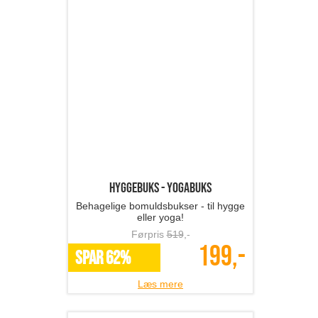
Fingerløse handsker
Flotte fingerløse handsker!
Førpris
169
,-
79,-
*Flere varianter
Læs mere