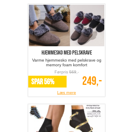
hjemmesko med pelskrave
Varme hjemmesko med pelskrave og
memory foam komfort
Førpris
569
,-
249,-
SPAR 56%
Læs mere