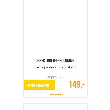
149,-
*Flere varianter
Læs mere
Ankelvarmere/støvlestr�...
Ekstra varme til de kolde tider.
Førpris
259
,-
99,-
*Flere varianter
Læs mere