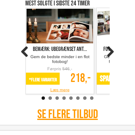
Mest solgte i sidste 24 timer
Bemærk: Ubegrænset ant...
Fotobog med 32 s
Gem de bedste minder i en flot
Gem minderne i 
fotobog!
fotobog fra F
Førpris
546
,-
Førpris
218,-
SPAR 49%
*Flere varianter
Læs mere
Læs m
Se flere tilbud