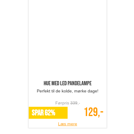
Halsvarmer
Hold varmen!
Førpris
189
,-
89,-
SPAR 53%
Læs mere