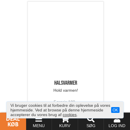
Joggingsæt
Dejligt blødt joggingsæt
Førpris
629
,-
249,-
SPAR 60%
Læs mere
Vi bruger cookies til at forbedre din oplevelse på vores
hjemmeside. Ved at browse på denne hjemmeside
OK
accepterer du vores brug af
cookies
.
MENU
KURV
SØG
LOG IND