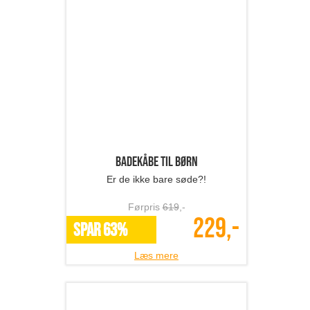
Badekåbe til børn
Er de ikke bare søde?!
Førpris
619
,-
229,-
SPAR 63%
Læs mere