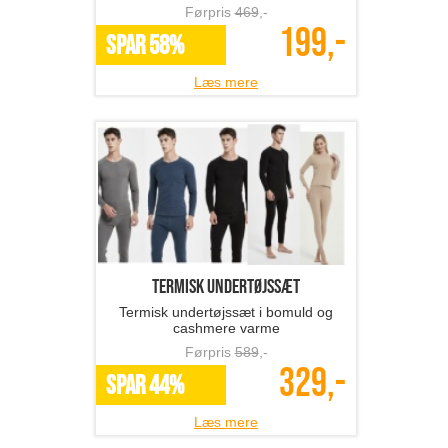
Førpris
469
,-
199,-
SPAR 58%
Læs mere
termisk undertøjssæt
Termisk undertøjssæt i bomuld og
cashmere varme
Førpris
589
,-
329,-
SPAR 44%
Læs mere