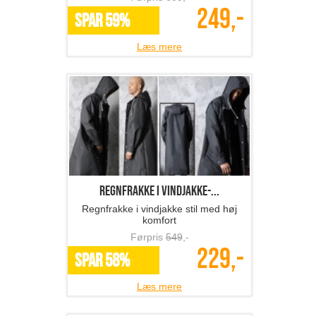
249,-
SPAR 59%
Læs mere
regnfrakke i vindjakke-...
Regnfrakke i vindjakke stil med høj
komfort
Førpris
549
,-
229,-
SPAR 58%
Læs mere