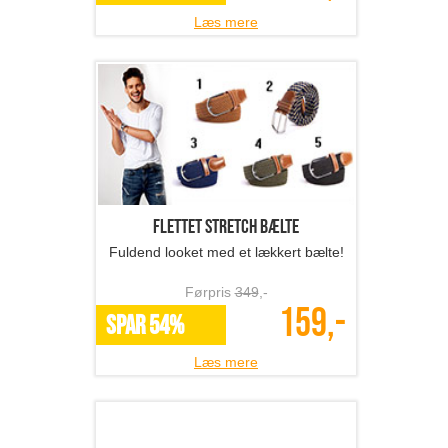
Læs mere
Flettet stretch bælte
Fuldend looket med et lækkert bælte!
Førpris
349
,-
159,-
SPAR 54%
Læs mere