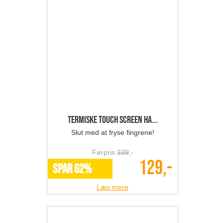
Termiske touch screen ha...
Slut med at fryse fingrene!
Førpris
339
,-
129,-
SPAR 62%
Læs mere
Correction BH - holdning...
Fokus på din kropsholdning!
Førpris
369
,-