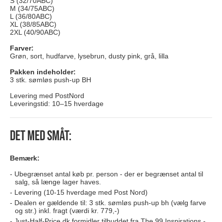
S (32/70ABC)
M (34/75ABC)
L (36/80ABC)
XL (38/85ABC)
2XL (40/90ABC)
Farver:
Grøn, sort, hudfarve, lysebrun, dusty pink, grå, lilla
Pakken indeholder:
3 stk. sømløs push-up BH
Levering med PostNord
Leveringstid: 10–15 hverdage
Det med småt:
Bemærk:
Ubegrænset antal køb pr. person - der er begrænset antal til
salg, så længe lager haves.
Levering (10-15 hverdage med Post Nord)
Dealen er gældende til: 3 stk. sømløs push-up bh (vælg farve
og str.) inkl. fragt (værdi kr. 779,-)
Just-Half-Price.dk formidler tilbuddet fra The 99 Inspirations -