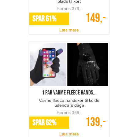
plads til kort
Førpris
379
,-
149,-
SPAR 61%
Læs mere
1 par varme fleece hands...
Varme fleece handsker til kolde
udendørs dage
Førpris
369
,-
139,-
SPAR 62%
Læs mere