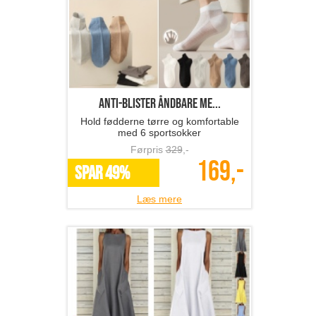
Anti-blister åndbare me...
Hold fødderne tørre og komfortable
med 6 sportsokker
Førpris
329
,-
169,-
SPAR 49%
Læs mere