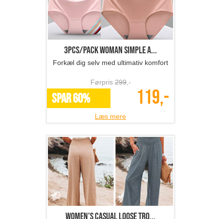
3pcs/Pack Woman simple a...
Forkæl dig selv med ultimativ komfort
Førpris
299
,-
119,-
SPAR 60%
Læs mere
Women's casual loose tro...