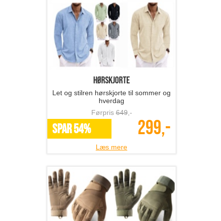
hørskjorte
Let og stilren hørskjorte til sommer og
hverdag
Førpris
649
,-
299,-
SPAR 54%
Læs mere