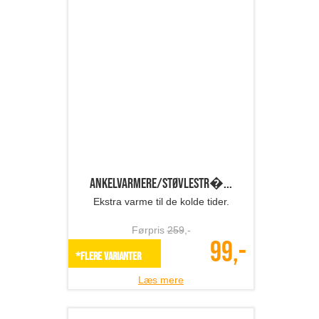
Hyggebuks - yogabuks
Behagelige bomuldsbukser - til hygge
eller yoga!
Førpris
519
,-
199,-
SPAR 62%
Læs mere