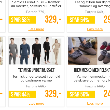
ed
Sømløs Push-Up BH – Komfort
Let og stilren hørskjorte
du mærker, selvtillid du udstråler
sommer og hverda
Førpris
779
,-
Førpris
649
,-
-
329,-
2
SPAR 58%
SPAR 54%
Læs mere
Læs mere
termisk undertøjssæt
hjemmesko med pelsk
Termisk undertøjssæt i bomuld
Varme hjemmesko m
og cashmere varme
pelskrave og memory 
komfort
Førpris
589
,-
Førpris
569
,-
-
329,-
2
SPAR 44%
SPAR 56%
Læs mere
Læs mere