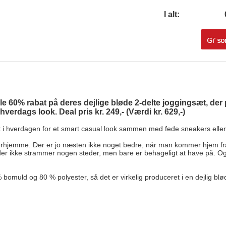
I alt:
ele 60% rabat på deres dejlige bløde 2-delte joggingsæt, der 
erdags look. Deal pris kr. 249,- (Værdi kr. 629,-)
t i hverdagen for et smart casual look sammen med fede sneakers eller
rhjemme. Der er jo næsten ikke noget bedre, når man kommer hjem fra e
 der ikke strammer nogen steder, men bare er behageligt at have på. O
 bomuld og 80 % polyester, så det er virkelig produceret i en dejlig blød