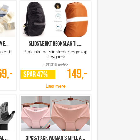
me...
Slidstærkt regnslag til...
ker til
Praktiske og slidstærke regnslag
til rygsæk
Førpris
279
,-
69,-
149,-
SPAR 47%
Læs mere
l ...
3pcs/Pack Woman simple a...