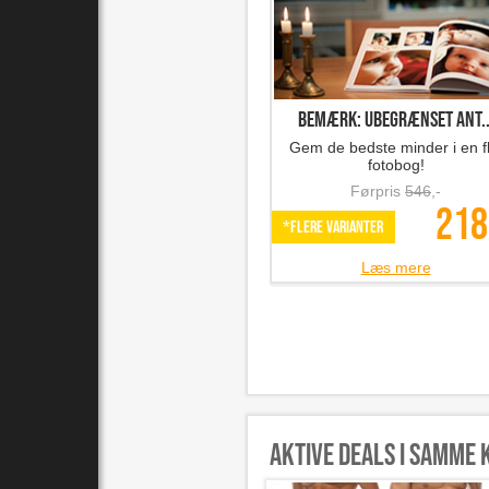
Bemærk: Ubegrænset ant..
Gem de bedste minder i en fl
fotobog!
Førpris
546
,-
218
*Flere varianter
Læs mere
Aktive deals i samme 