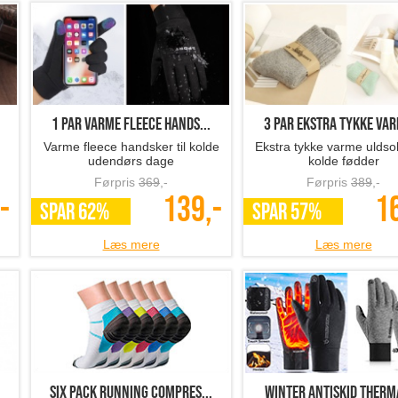
1 par varme fleece hands...
3 par ekstra tykke var
Varme fleece handsker til kolde
Ekstra tykke varme uldsok
udendørs dage
kolde fødder
Førpris
369
,-
Førpris
389
,-
-
139,-
1
SPAR 62%
SPAR 57%
Læs mere
Læs mere
Six Pack Running Compres...
Winter Antiskid Therma