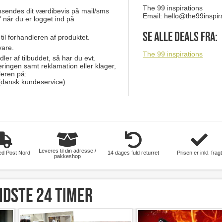
The 99 inspirations
msendes dit værdibevis på mail/sms
Email:
hello@the99inspir
 når du er logget ind på
Se alle deals fra:
 til forhandleren af produktet.
vare.
The 99 inspirations
dler af tilbuddet, så har du evt.
eringen samt reklamation eller klager,
leren på:
dansk kundeservice).
Leveres til din adresse /
ed Post Nord
14 dages fuld returret
Prisen er inkl. fragt
pakkeshop
idste 24 timer