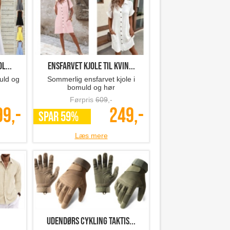
l...
ensfarvet kjole til kvin...
uld og
Sommerlig ensfarvet kjole i
bomuld og hør
Førpris
609
,-
99,-
249,-
SPAR 59%
Læs mere
Udendørs cykling taktis...