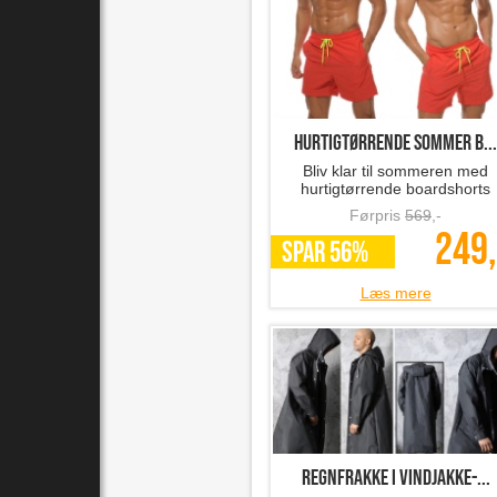
hurtigtørrende sommer b...
Bliv klar til sommeren med
hurtigtørrende boardshorts
Førpris
569
,-
249,
SPAR 56%
Læs mere
regnfrakke i vindjakke-...