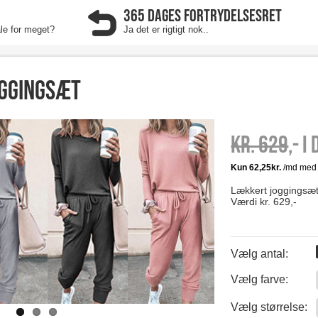
365 DAGES FORTRYDELSESRET
ale for meget?
Ja det er rigtigt nok..
oggingsæt
Kr. 629
,- I
Lækkert joggingsæt f
Værdi kr. 629,-
Vælg antal:
Vælg farve:
0
Vælg størrelse:
0