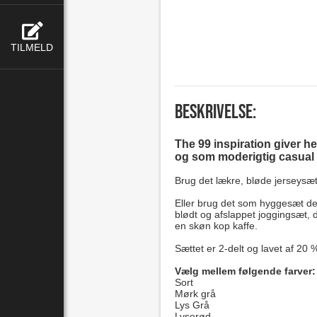
TILMELD
Beskrivelse:
The 99 inspiration giver h
og som moderigtig casual hv
Brug det lækre, bløde jerseysæ
Eller brug det som hyggesæt de
blødt og afslappet joggingsæt,
en skøn kop kaffe.
Sættet er 2-delt og lavet af 20 %
Vælg mellem følgende farver:
Sort
Mørk grå
Lys Grå
Lyserød