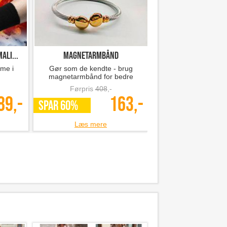
ali...
Magnetarmbånd
Covid antigen hj
rme i
Gør som de kendte - brug
Covid hjemmetest - A
magnetarmbånd for bedre
eksperter
helbred!
Førpris
408
,-
Førpris
15
89,-
163,-
SPAR 60%
*Flere varianter
Læs mere
Læs mer