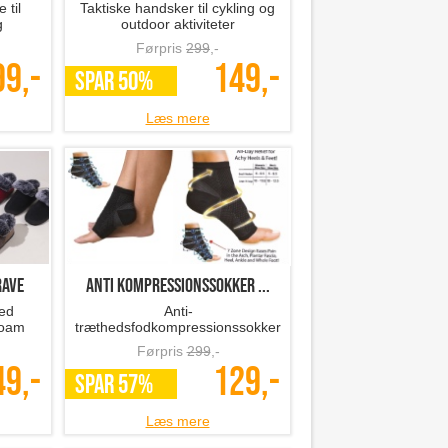
 til
Taktiske handsker til cykling og
g
outdoor aktiviteter
Førpris
299
,-
99,-
149,-
SPAR 50%
Læs mere
rave
anti kompressionssokker ...
ed
Anti-
foam
træthedsfodkompressionssokker
der lindrer ømme fødder
Førpris
299
,-
49,-
129,-
SPAR 57%
Læs mere