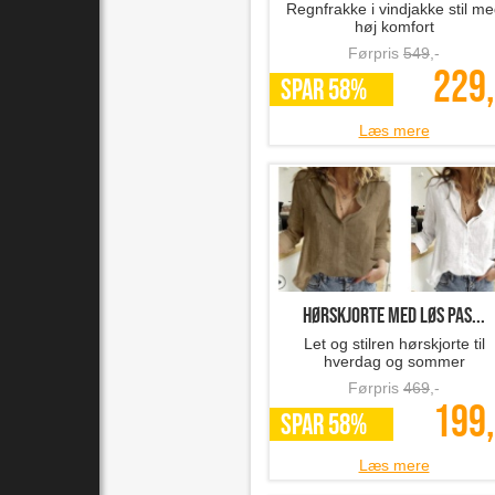
Regnfrakke i vindjakke stil m
høj komfort
Førpris
549
,-
229,
SPAR 58%
Læs mere
hørskjorte med løs pas...
Let og stilren hørskjorte til
hverdag og sommer
Førpris
469
,-
199,
SPAR 58%
Læs mere