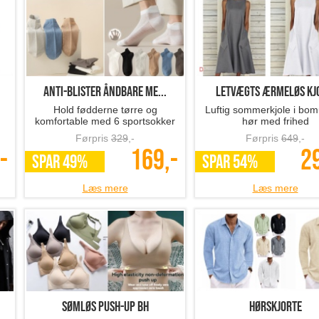
Anti-blister åndbare me...
Letvægts ærmeløs kjo
Hold fødderne tørre og
Luftig sommerkjole i bom
komfortable med 6 sportsokker
hør med frihed
Førpris
329
,-
Førpris
649
,-
-
169,-
2
SPAR 49%
SPAR 54%
Læs mere
Læs mere
Sømløs Push-Up BH
hørskjorte