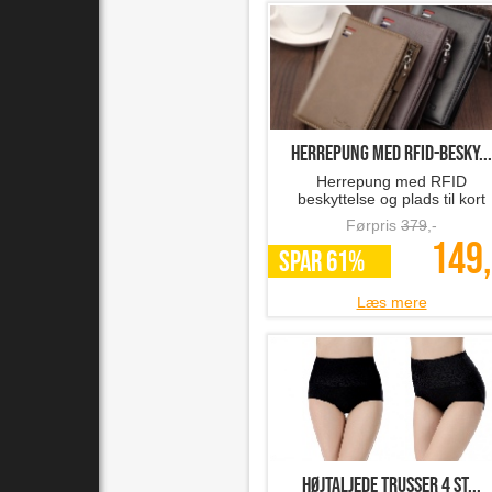
Herrepung med RFID-besky...
Herrepung med RFID
beskyttelse og plads til kort
Førpris
379
,-
149,
SPAR 61%
Læs mere
Højtaljede trusser 4 st...