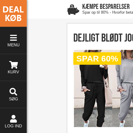
KÆMPE BESPARELSER
Spar op til 80% - Hvorfor bet
Dejligt blødt j
MENU
SPAR 60%
KURV
SØG
LOG IND