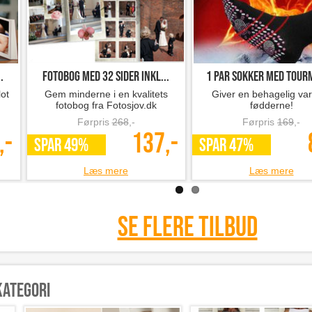
.
Fotobog med 32 sider inkl...
1 par sokker med tourm
ot
Gem minderne i en kvalitets
Giver en behagelig va
fotobog fra Fotosjov.dk
fødderne!
Førpris
268
,-
Førpris
169
,-
,-
137,-
SPAR 49%
SPAR 47%
Læs mere
Læs mere
Se flere tilbud
kategori