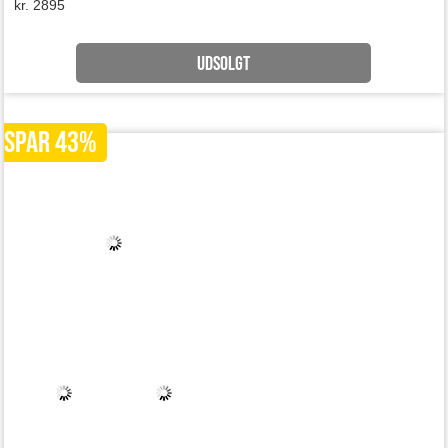
SPAR 43%
Besøg Berlin og bo på dejligt hotel godt placeret tæt på alt
3 nætter for 2 på Amary City Residence *** i Berlin, inkl.
morgenmad, værdi kr. 2249
UDSOLGT