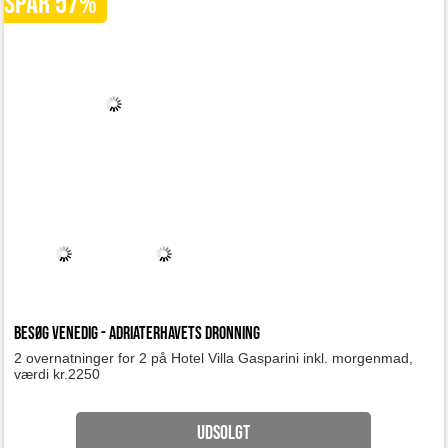
Besøg Venedig - Adriaterhavets Dronning
2 overnatninger for 2 på Hotel Villa Gasparini inkl. morgenmad,
værdi kr.2250
UDSOLGT
<<
<
1
2
3
4
VI VISER BLA. DEALS FRA DISSE SITES: